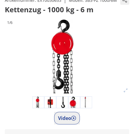
|
Artikelnummer:
EX10030653
Modell:
SBS-FZ 1000/6M
Kettenzug - 1000 kg - 6 m
1/6
Video