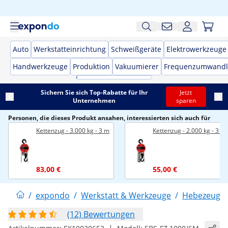
Auto
Werkstatteinrichtung
Schweißgeräte
Elektrowerkzeuge
Handwerkzeuge
Produktion
Vakuumierer
Frequenzumwandl
Sichern Sie sich Top-Rabatte für Ihr
Jetzt
Unternehmen
sparen
Personen, die dieses Produkt ansahen, interessierten sich auch für
Kettenzug - 3.000 kg - 3 m
Kettenzug - 2.000 kg - 3 m
83,00 €
55,00 €
/
expondo
/
Werkstatt & Werkzeuge
/
Hebezeuge
(12) Bewertungen