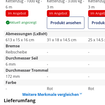
Kettenzug - 1000 kg -
Kettenzug - 3.000 kg -
Kettenzug
6 m
3 m
3 m
Im Angebot
Im Angebot
Im Angeb
Aktuell angezeigt
Produkt ansehen
Produk
Abmessungen (LxBxH)
613 x 15 x 16 cm
31 x 18 x 14.5 cm
25 x 14.5
Bremse
Reibscheibe
-
-
Durchmesser Seil
6 mm
-
-
Durchmesser Trommel
172 mm
-
-
Farbe
-
Rot
Rot
Weitere Merkmale vergleichen
Lieferumfang