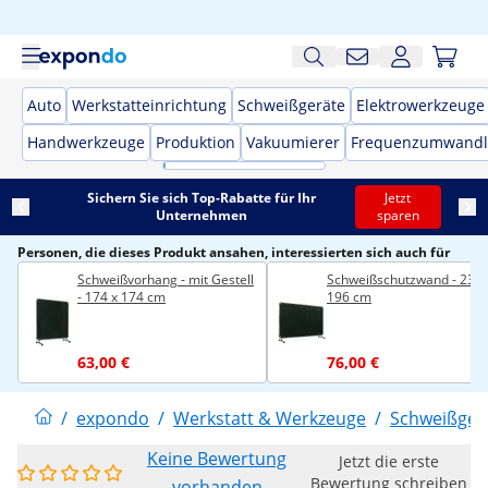
Auto
Werkstatteinrichtung
Schweißgeräte
Elektrowerkzeuge
Handwerkzeuge
Produktion
Vakuumierer
Frequenzumwandl
Sichern Sie sich Top-Rabatte für Ihr
Jetzt
Unternehmen
sparen
Personen, die dieses Produkt ansahen, interessierten sich auch für
Schweißvorhang - mit Gestell
Schweißschutzwand - 239 
- 174 x 174 cm
196 cm
63,00 €
76,00 €
/
expondo
/
Werkstatt & Werkzeuge
/
Schweißger
Keine Bewertung
Jetzt die erste
Bewertung schreiben
vorhanden