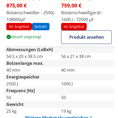
875,00 €
759,00 €
Bolzenschweißer - 2500J -
Bolzenschweißgerät -
108000μF
1600 J - 72000 µF
Im Angebot
Beliebt
Im Angebot
Aktuell angezeigt
Produkt ansehen
Abmessungen (LxBxH)
54.5 x 20 x 38.5 cm
56 x 21 x 38 cm
Bolzenlange max.
40 mm
40 mm
Energiespeicher
2500 J
1600 J
Frequenz [Hz]
50
50
Gewicht
25 kg
19 kg
Weitere Merkmale vergleichen