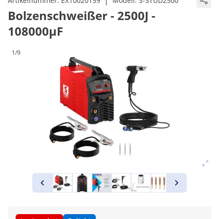
|
Artikelnummer:
EX10020159
Modell:
S-STUD2500
Bolzenschweißer - 2500J -
108000μF
1/9