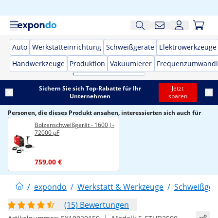
Auto
Werkstatteinrichtung
Schweißgeräte
Elektrowerkzeuge
Handwerkzeuge
Produktion
Vakuumierer
Frequenzumwandl
Sichern Sie sich Top-Rabatte für Ihr
Jetzt
Unternehmen
sparen
Personen, die dieses Produkt ansahen, interessierten sich auch für
Bolzenschweißgerät - 1600 J -
72000 µF
759,00 €
/
expondo
/
Werkstatt & Werkzeuge
/
Schweißger
(15) Bewertungen