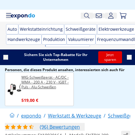
Auto
Werkstatteinrichtung
Schweißgeräte
Elektrowerkzeuge
Handwerkzeuge
Produktion
Vakuumierer
Frequenzumwandl
Sichern Sie sich Top-Rabatte für Ihr
Jetzt
Unternehmen
sparen
Personen, die dieses Produkt ansahen, interessierten sich auch für
WIG-Schweißgerät - AC/DC -
MMA - 200 A - 230 V - IGBT -
Puls - Alu-Schweißen
519,00 €
/
expondo
/
Werkstatt & Werkzeuge
/
Schweißger
(96) Bewertungen