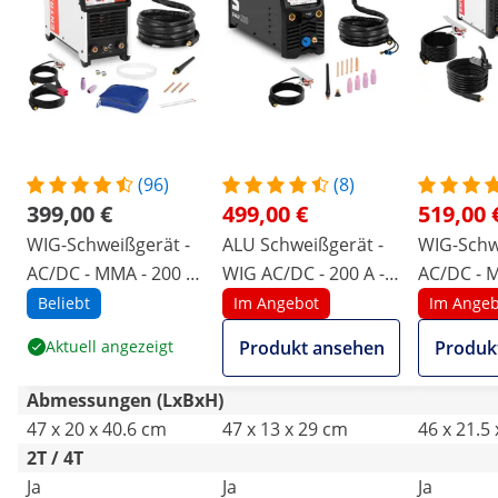
(96)
(8)
399,00 €
499,00 €
519,00 
WIG-Schweißgerät -
ALU Schweißgerät -
WIG-Schw
AC/DC - MMA - 200 A
WIG AC/DC - 200 A -
AC/DC - 
- 230 V - IGBT - Puls -
Digital - E-Hand -
- 230 V - 
Beliebt
Im Angebot
Im Angeb
Alu-Schweißen
Puls
Alu-Schw
Aktuell angezeigt
Produkt ansehen
Produk
Abmessungen (LxBxH)
47 x 20 x 40.6 cm
47 x 13 x 29 cm
46 x 21.5
2T / 4T
Ja
Ja
Ja