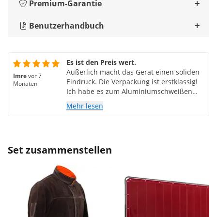
Premium-Garantie
Benutzerhandbuch
Es ist den Preis wert.
Äußerlich macht das Gerät einen soliden
Imre
vor 7
Eindruck. Die Verpackung ist erstklassig!
Monaten
Ich habe es zum Aluminiumschweißen
gekauft. Man kann damit schweißen,
Mehr lesen
natürlich ist es kein Profigerät, aber der
Preis ist auch angemessen. Der Lüfter
läuft permanent und ist etwas laut, aber
bisher ist das Gerät nie überhitzt, man
Set zusammenstellen
gewöhnt sich daran. Die 26-Zoll-
Brennerpistole ist etwas laut, aber bei 200
A Wechselstrom ist diese Größe nötig,
wenn keine Wasserkühlung vorhanden
ist. Ich bin zuversichtlich, dass sie lange
halten wird.