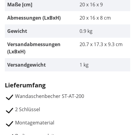
Maße [cm]
20 x 16 x 9
Abmessungen (LxBxH)
20 x 16 x 8 cm
Gewicht
0.9 kg
Versandabmessungen
20.7 x 17.3 x 9.3 cm
(LxBxH)
Versandgewicht
1 kg
Lieferumfang
Wandaschenbecher ST-AT-200
2 Schlüssel
Montagematerial