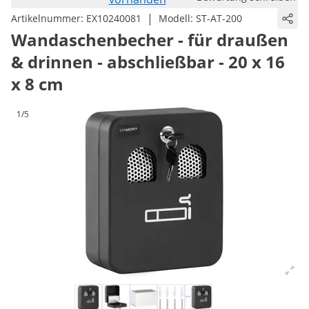
|
Artikelnummer:
EX10240081
Modell:
ST-AT-200
Wandaschenbecher - für draußen
& drinnen - abschließbar - 20 x 16
x 8 cm
1/5