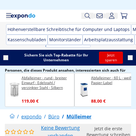
Höhenverstellbare Schreibtische für Computer und Laptops
M
Kassenschubladen
Monitorständer
Arbeitsplatzausstattung
Sichern Sie sich Top-Rabatte für Ihr
Jetzt
Unternehmen
sparen
Personen, die dieses Produkt ansahen, interessierten sich auch für
Abfalleimer - rund - breiter
Abfalleimer - 60 L - weiß -
Einwurf - Edelstahl /
Papier-Label
verzinkter Stahl - Silbern
119,00 €
88,00 €
/
expondo
/
Büro
/
Mülleimer
Keine Bewertung
Jetzt die erste
Bewertung schreiben
vorhanden