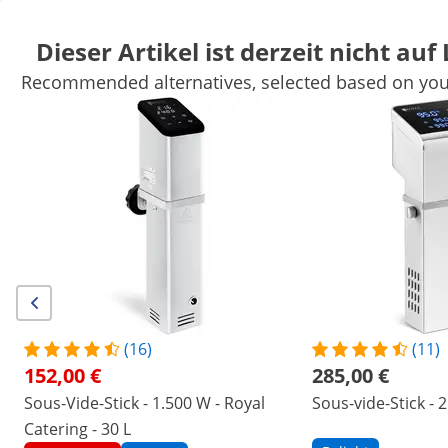
Dieser Artikel ist derzeit nicht auf
Recommended alternatives, selected based on your
Marktbedarf
Kochgeräte
Gastro Möbel
Großkücheneinricht
Kühlgeräte
Bar-Ausstattung
Fleischereibedarf
Spültechnik
Sichern Sie sich Top-Rabatte für Ihr
Jetzt
Unternehmen
sparen
Personen, die dieses Produkt ansahen, interessierten sich auch für
Niedertemperaturgarer - mit
Temperaturfühler und Timer
- GN 1/1 - Royal Catering
819,00 €
(16)
(11)
152,00 €
285,00 €
/
expondo
/
Gastronomiebedarf
/
Kochgeräte
/
Sous-Vide-Stick - 1.500 W - Royal
Sous-vide-Stick - 2
(2) Bewertungen
Catering - 30 L