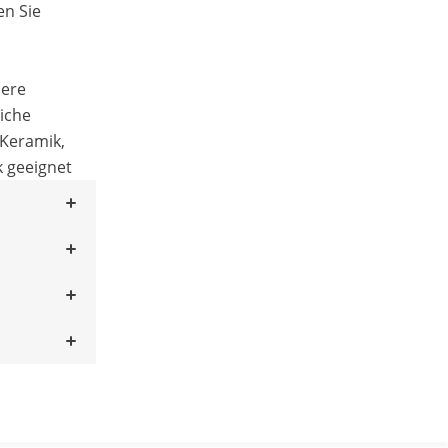
en Sie
here
liche
 Keramik,
k geeignet