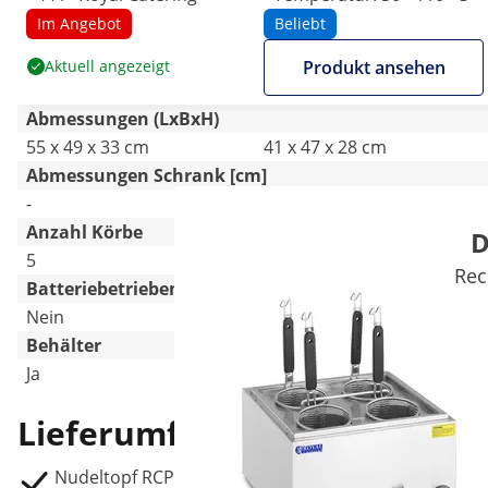
Im Angebot
Beliebt
Aktuell angezeigt
Produkt ansehen
Abmessungen (LxBxH)
55 x 49 x 33 cm
41 x 47 x 28 cm
Abmessungen Schrank [cm]
-
-
Anzahl Körbe
D
5
4
Rec
Batteriebetrieben
Nein
-
Behälter
Ja
Nein
Lieferumfang
Nudeltopf RCPP-450-3