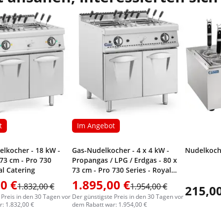
t
Im Angebot
elkocher - 18 kW -
Gas-Nudelkocher - 4 x 4 kW -
Nudelkoch
 73 cm - Pro 730
Propangas / LPG / Erdgas - 80 x
al Catering
73 cm - Pro 730 Series - Royal
Catering
0 €
1.895,00 €
1.832,00 €
1.954,00 €
215,00
 Preis in den 30 Tagen vor
Der günstigste Preis in den 30 Tagen vor
: 1.832,00 €
dem Rabatt war: 1.954,00 €