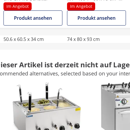
Pro 730 Series - Royal
Im Angebot
Im Angebot
Catering
Produkt ansehen
Produkt ansehen
50.6 x 60.5 x 34 cm
74 x 80 x 93 cm
-
74 x 66 x 39
ieser Artikel ist derzeit nicht auf Lage
4
6
ommended alternatives, selected based on your inter
-
-
Ja
-
Weitere Merkmale vergleichen