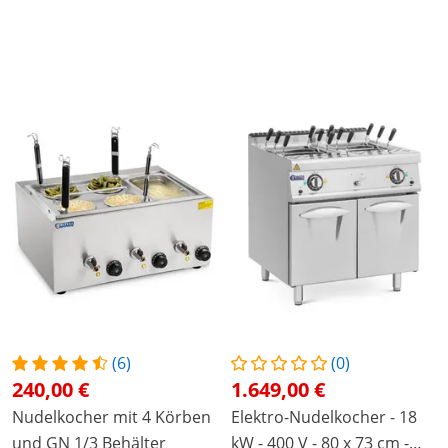
(6)
(0)
240,00 €
1.649,00 €
Nudelkocher mit 4 Körben
Elektro-Nudelkocher - 18
und GN 1/3 Behälter
kW - 400 V - 80 x 73 cm -