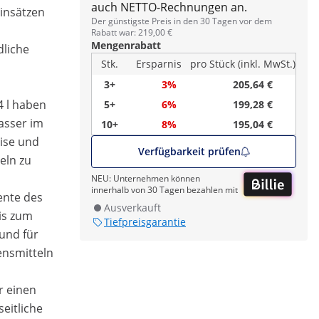
auch NETTO-Rechnungen an.
einsätzen
Der günstigste Preis in den 30 Tagen vor dem
Rabatt war: 219,00 €
Mengenrabatt
dliche
Stk.
Ersparnis
pro Stück (inkl. MwSt.)
3+
3%
205,64 €
 l haben
5+
6%
199,28 €
asser im
10+
8%
195,04 €
ise und
Verfügbarkeit prüfen
eln zu
NEU: Unternehmen können
innerhalb von 30 Tagen bezahlen mit
ente des
Ausverkauft
is zum
Tiefpreisgarantie
 und für
ensmitteln
r einen
eitliche