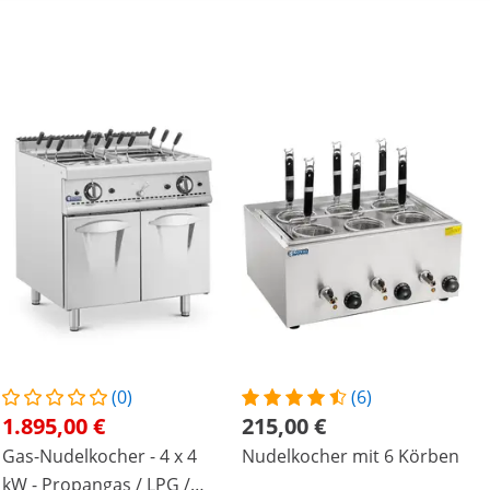
(0)
(6)
1.895,00 €
215,00 €
Gas-Nudelkocher - 4 x 4
Nudelkocher mit 6 Körben
kW - Propangas / LPG /