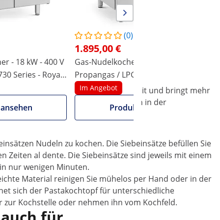
(0)
1.895,00 €
er - 18 kW - 400 V
Gas-Nudelkocher - 4 x 4 kW -
730 Series - Royal
Propangas / LPG / Erdgas - 80 x 73
cm - Pro 730 Series - Royal Catering
Im Angebot
te, und zwar gleichzeitig. Das spart Zeit und bringt mehr
ubern. Der hochwertige Topf ist einfach in der
 ansehen
Produkt ansehen
nsätzen Nudeln zu kochen. Die Siebeinsätze befüllen Sie
 Zeiten al dente. Die Siebeinsätze sind jeweils mit einem
 in nur wenigen Minuten.
eichte Material reinigen Sie mühelos per Hand oder in der
et sich der Pastakochtopf für unterschiedliche
her zur Kochstelle oder nehmen ihn vom Kochfeld.
 auch für