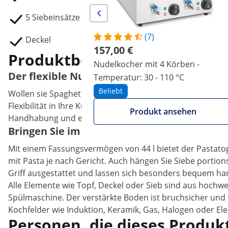
5 Siebeinsätze
(7)
Deckel
157,00 €
Produktbeschreibung
Nudelkocher mit 4 Körben -
Der flexible Nudeltopf für noch mehr Past
Temperatur: 30 - 110 °C
Beliebt
Wollen sie Spaghetti, Tagliatelle oder Fusilli kochen? Wa
Flexibilität in Ihre Küche. Nutzen Sie den Nudeltopf mit 
Produkt ansehen
Handhabung und entspricht in der Ausführung wie Größ
Bringen Sie im Pastatopf Nudeln mit bis zu
Mit einem Fassungsvermögen von 44 l bietet der Pastato
mit Pasta je nach Gericht. Auch hängen Sie Siebe portions
Griff ausgestattet und lassen sich besonders bequem han
Alle Elemente wie Topf, Deckel oder Sieb sind aus hochwe
Spülmaschine. Der verstärkte Boden ist bruchsicher und 
Kochfelder wie Induktion, Keramik, Gas, Halogen oder Ele
Personen, die dieses Produkt