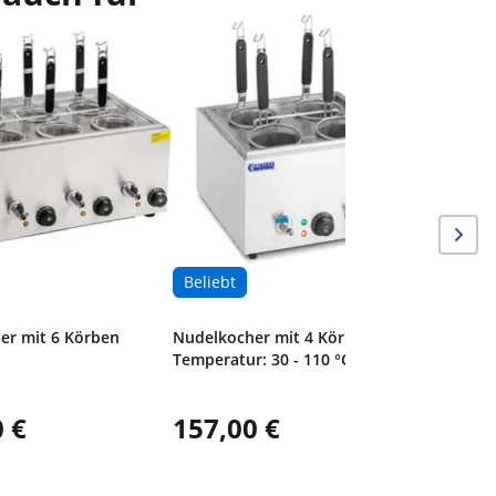
Nudelkoc
Temperatu
Beliebt
er mit 6 Körben
Nudelkocher mit 4 Körben -
Temperatur: 30 - 110 °C
 €
157,00 €
231,0