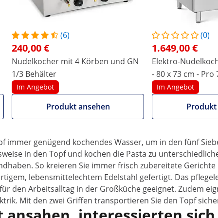
(6)
(0)
240,00 €
1.649,00 €
Nudelkocher mit 4 Körben und GN
Elektro-Nudelkoch
agenuss
1/3 Behälter
- 80 x 73 cm - Pro 
Catering
Im Angebot
Im Angebot
rum nicht alles auf einmal, ganz nach den Wünschen Ihrer Gäs
Siebeinsätzen, um bissfertige Pasta in wenigen Minuten zu za
Produkt ansehen
Produkt
e den Anforderungen in der Gastronomie.
 fünf Siebeinsätzen zum Kochen!
pf immer genügend kochendes Wasser, um in den fünf Siebei
weise in den Topf und kochen die Pasta zu unterschiedlichen
dhaben. So kreieren Sie immer frisch zubereitete Gerichte
rtigem, lebensmittelechtem Edelstahl gefertigt. Das pflegel
für den Arbeitsalltag in der Großküche geeignet. Zudem eign
ktrik. Mit den zwei Griffen transportieren Sie den Topf sic
 ansahen, interessierten sich