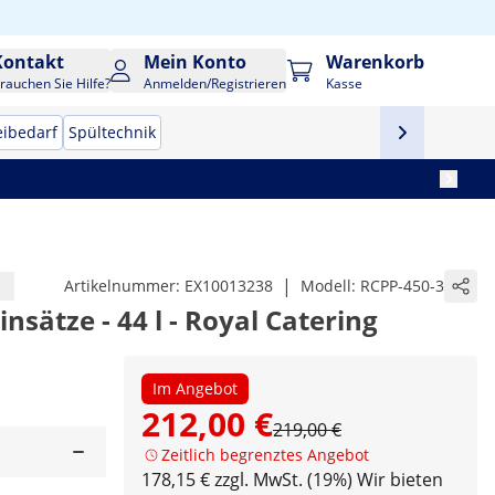
Kontakt
Mein Konto
Warenkorb
rauchen Sie Hilfe?
Anmelden/Registrieren
Kasse
eibedarf
Spültechnik
|
Artikelnummer:
EX10013238
Modell:
RCPP-450-3
insätze - 44 l - Royal Catering
Im Angebot
212,00 €
219,00 €
Zeitlich begrenztes Angebot
178,15 € zzgl. MwSt. (19%)
Wir bieten