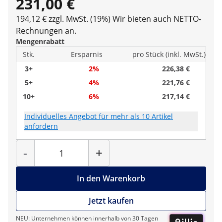
231,00 €
194,12 € zzgl. MwSt. (19%)
Wir bieten auch NETTO-
Rechnungen an.
Mengenrabatt
Stk.
Ersparnis
pro Stück (inkl. MwSt.)
3+
2%
226,38 €
5+
4%
221,76 €
10+
6%
217,14 €
Individuelles Angebot für mehr als 10 Artikel
anfordern
Menge
-
+
In den Warenkorb
Jetzt kaufen
NEU: Unternehmen können innerhalb von 30 Tagen