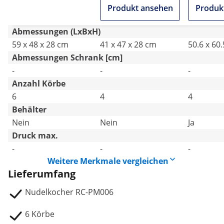
°C
°C
Produkt ansehen
Produk
Abmessungen (LxBxH)
59 x 48 x 28 cm
41 x 47 x 28 cm
50.6 x 60
Abmessungen Schrank [cm]
-
-
-
Anzahl Körbe
6
4
4
Behälter
Nein
Nein
Ja
Druck max.
-
-
-
Weitere Merkmale vergleichen
Lieferumfang
Nudelkocher RC-PM006
6 Körbe