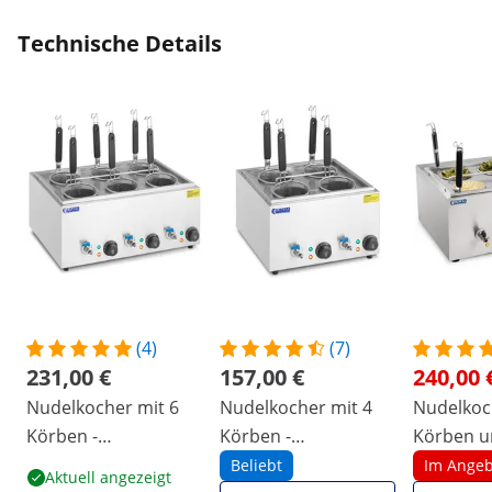
Technische Details
(4)
(7)
231,00 €
157,00 €
240,00 
Nudelkocher mit 6
Nudelkocher mit 4
Nudelkoc
Körben -
Körben -
Körben u
Temperatur: 30 - 110
Temperatur: 30 - 110
Behälter
Beliebt
Im Angeb
Aktuell angezeigt