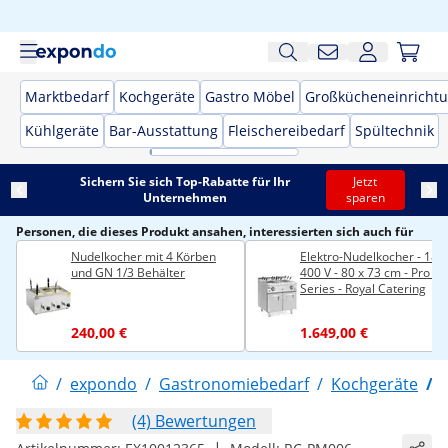
Marktbedarf
Kochgeräte
Gastro Möbel
Großkücheneinricht
Kühlgeräte
Bar-Ausstattung
Fleischereibedarf
Spültechnik
Sichern Sie sich Top-Rabatte für Ihr
Jetzt
Unternehmen
sparen
Personen, die dieses Produkt ansahen, interessierten sich auch für
Nudelkocher mit 4 Körben
Elektro-Nudelkocher - 18 k
und GN 1/3 Behälter
400 V - 80 x 73 cm - Pro 7
Series - Royal Catering
240,00 €
1.649,00 €
/
expondo
/
Gastronomiebedarf
/
Kochgeräte
/
(4) Bewertungen