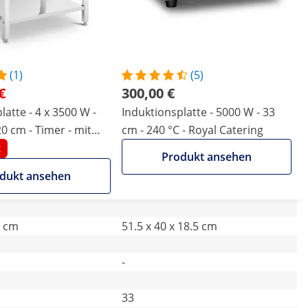
(1)
(5)
€
300,00 €
latte - 4 x 3500 W -
Induktionsplatte - 5000 W - 33
20 cm - Timer - mit
cm - 240 °C - Royal Catering
Royal Catering
t
Produkt ansehen
dukt ansehen
7 cm
51.5 x 40 x 18.5 cm
-
33