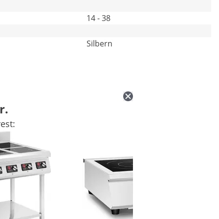
14 - 38
Silbern
r.
est: