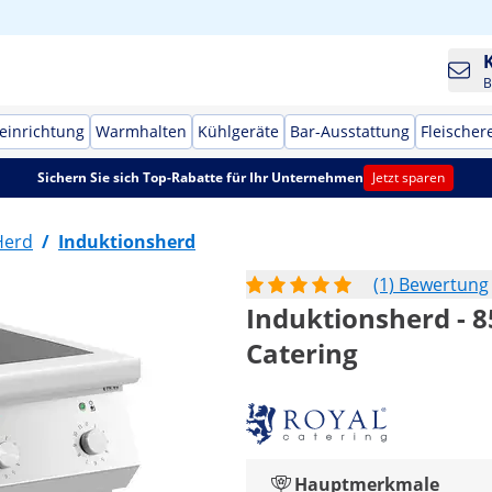
B
einrichtung
Warmhalten
Kühlgeräte
Bar-Ausstattung
Fleischer
Sichern Sie sich Top-Rabatte für Ihr Unternehmen
Jetzt sparen
Herd
/
Induktionsherd
(1) Bewertung
Induktionsherd - 85
Catering
Hauptmerkmale