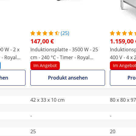
(25)
147,00 €
1.159,00 
0 W - 2 x
Induktionsplatte - 3500 W - 25
Induktionsp
 - Royal
cm - 240 °C - Timer - Royal
400 V - 4 x 
Catering
Unterbau - 
Im Angebot
Im Angebo
ehen
Produkt ansehen
Pro
42 x 33 x 10 cm
80 x 80 x 9
-
-
25
20