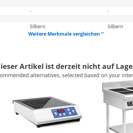
-
-
Silbern
Silbern
Weitere Merkmale vergleichen
ieser Artikel ist derzeit nicht auf Lage
ommended alternatives, selected based on your inter
ionsherd aus Edelstahl
d von Royal Catering ist das kein Problem. Unter der
magnetisches Wechselfeld. Dadurch erhitzen nur die Töpfe
r leistungsstarken Kochflächen und des offenen Designs mit
Art.
eitersparnis beim Kochen