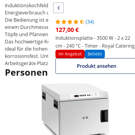
Induktionskochfelder erhitzen effizienter als Strom oder
Energieverbrauch und die Stromrechnung!
Die Bedienung ist einfach und intuitiv: Über handliche D
(34)
einem Durchmesser von 16 - 30 cm betreiben starke 8500 
127,00 €
Töpfe und Pfannen mit einem Gewicht von 25 kg.
Induktionsplatte - 3500 W - 2 x 22
Das hochwertige Kochgerät ist für den Dauereinsatz im G
cm - 240 °C - Timer - Royal Catering
ideal für die hohen hygienischen Anforderungen in der Ga
Im Angebot
Beliebt
korrosionsfest. Unterhalb der Kochplatten befindet sich
Arbeitsgeräte Platz.
Produkt ansehen
Personen, die dieses Produkt