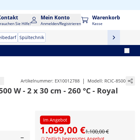
Kontakt
Mein Konto
Warenkorb
rauchen Sie Hilfe?
Anmelden/Registrieren
Kasse
eibedarf
Spültechnik
|
Artikelnummer:
EX10012788
Modell:
RCIC-8500
00 W - 2 x 30 cm - 260 °C - Royal
Im Angebot
1.099,00 €
1.100,00 €
Zeitlich begrenztes Angebot