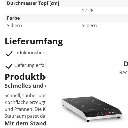
Durchmesser Topf [cm]
-
12-26
Farbe
Silbern
Silbern
Lieferumfang
Induktionsherd RCIC-8500
D
Lieferung erfolgt OHNE Netzstecker.
Rec
Produktbeschreibung
Schnelles und einfaches Kochen mit Indukt
Schnell, sauber und sicher kochen: Mit dem Induktionsher
Kochfläche erzeugt eine stromdurchfließende Spule ein 
und Pfannen. Die Kochfläche selbst bleibt kühl. Dank de
Stauraum passt das Gerät perfekt in Gastro-Küchen aller 
Mit dem Standherd Induktion bis zu 50 % Z