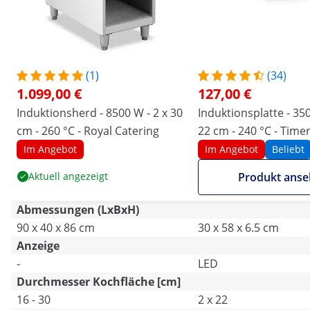
(1)
(34)
1.099,00 €
127,00 €
Induktionsherd - 8500 W - 2 x 30
Induktionsplatte - 350
cm - 260 °C - Royal Catering
22 cm - 240 °C - Timer
Catering
Im Angebot
Im Angebot
Beliebt
Aktuell angezeigt
Produkt ans
Abmessungen (LxBxH)
90 x 40 x 86 cm
30 x 58 x 6.5 cm
Anzeige
-
LED
Durchmesser Kochfläche [cm]
16 - 30
2 x 22