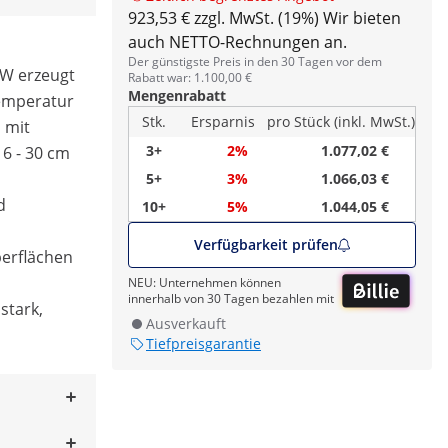
923,53 € zzgl. MwSt. (19%)
Wir bieten
auch NETTO-Rechnungen an.
Der günstigste Preis in den 30 Tagen vor dem
 W erzeugt
Rabatt war: 1.100,00 €
Mengenrabatt
Temperatur
Stk.
Ersparnis
pro Stück (inkl. MwSt.)
n mit
3+
2%
1.077,02 €
6 - 30 cm
5+
3%
1.066,03 €
d
10+
5%
1.044,05 €
Verfügbarkeit prüfen
berflächen
NEU: Unternehmen können
innerhalb von 30 Tagen bezahlen mit
stark,
Ausverkauft
Tiefpreisgarantie