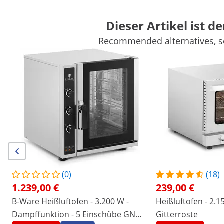
Dieser Artikel ist de
Recommended alternatives, se
Marktbedarf
Kochgeräte
Gastro Möbel
Großkücheneinricht
Kühlgeräte
Bar-Ausstattung
Fleischereibedarf
Spültechnik
Sichern Sie sich Top-Rabatte für Ihr
Jetzt
Unternehmen
sparen
Personen, die dieses Produkt ansahen, interessierten sich auch für
Heißluftofen - 2.150 W - inkl.
Heißluftofen - Timer - inkl.
3 Gitterroste
Bleche
239,00 €
423,00 €
(0)
(18)
1.239,00 €
239,00 €
/
expondo
/
Gastronomiebedarf
/
Kochgeräte
/
B-Ware Heißluftofen - 3.200 W -
Heißluftofen - 2.15
Keine Bewertung
Jetzt die erste
Dampffunktion - 5 Einschübe GN
Gitterroste
Bewertung schreiben
vorhanden