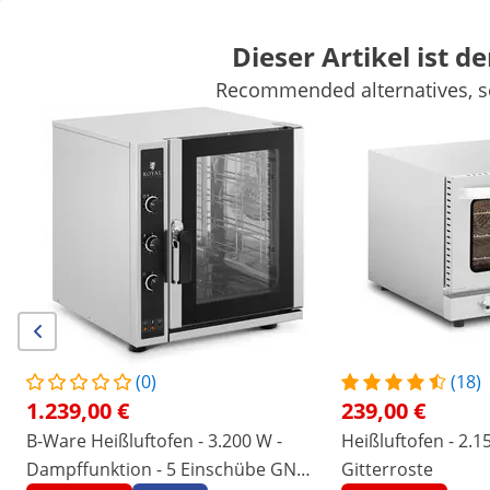
Dieser Artikel ist de
Recommended alternatives, se
Marktbedarf
Kochgeräte
Gastro Möbel
Großkücheneinricht
Kühlgeräte
Bar-Ausstattung
Fleischereibedarf
Spültechnik
Sichern Sie sich Top-Rabatte für Ihr
Jetzt
Unternehmen
sparen
Personen, die dieses Produkt ansahen, interessierten sich auch für
Heißluftofen - 2.150 W - inkl.
Heißluftofen - Timer - inkl.
3 Gitterroste
Bleche
239,00 €
423,00 €
(0)
(18)
1.239,00 €
239,00 €
/
expondo
/
Gastronomiebedarf
/
Kochgeräte
/
B-Ware Heißluftofen - 3.200 W -
Heißluftofen - 2.15
(1) Bewertung
Dampffunktion - 5 Einschübe GN
Gitterroste