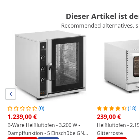
Dieser Artikel ist de
Recommended alternatives, se
Marktbedarf
Kochgeräte
Gastro Möbel
Großkücheneinricht
Kühlgeräte
Bar-Ausstattung
Fleischereibedarf
Spültechnik
Sichern Sie sich Top-Rabatte für Ihr
Jetzt
Unternehmen
sparen
Personen, die dieses Produkt ansahen, interessierten sich auch für
Heißluftofen - 2.150 W - inkl.
Heißluftofen - Timer - inkl.
3 Gitterroste
Bleche
239,00 €
423,00 €
(0)
(18)
1.239,00 €
239,00 €
/
expondo
/
Gastronomiebedarf
/
Kochgeräte
/
B-Ware Heißluftofen - 3.200 W -
Heißluftofen - 2.15
Keine Bewertung
Jetzt die erste
Dampffunktion - 5 Einschübe GN
Gitterroste
Bewertung schreiben
vorhanden