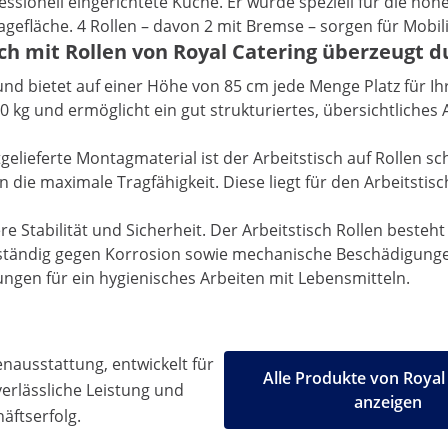
essionell eingerichtete Küche. Er wurde speziell für die 
agefläche. 4 Rollen – davon 2 mit Bremse – sorgen für Mobili
sch mit Rollen von Royal Catering überzeugt 
und bietet auf einer Höhe von 85 cm jede Menge Platz für Ih
u 60 kg und ermöglicht ein gut strukturiertes, übersichtlich
lieferte Montagmaterial ist der Arbeitstisch auf Rollen sch
e maximale Tragfähigkeit. Diese liegt für den Arbeitstisch
e Stabilität und Sicherheit. Der Arbeitstisch Rollen besteh
tändig gegen Korrosion sowie mechanische Beschädigungen (z
ungen für ein hygienisches Arbeiten mit Lebensmitteln.
ausstattung, entwickelt für
Alle Produkte von Royal
 verlässliche Leistung und
anzeigen
äftserfolg.