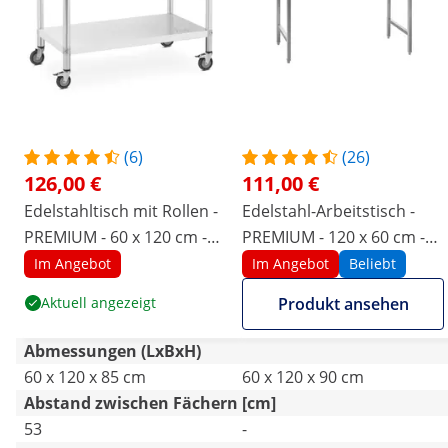
(6)
(26)
126,00 €
111,00 €
Edelstahltisch mit Rollen -
Edelstahl-Arbeitstisch -
PREMIUM - 60 x 120 cm -
PREMIUM - 120 x 60 cm -
158 kg - Royal Catering
210 kg - klappbar - Royal
Im Angebot
Im Angebot
Beliebt
Catering
Aktuell angezeigt
Produkt ansehen
Abmessungen (LxBxH)
60 x 120 x 85 cm
60 x 120 x 90 cm
Abstand zwischen Fächern [cm]
53
-