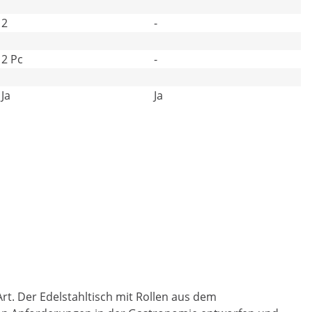
2
-
2 Pc
-
Ja
Ja
rt. Der Edelstahltisch mit Rollen aus dem