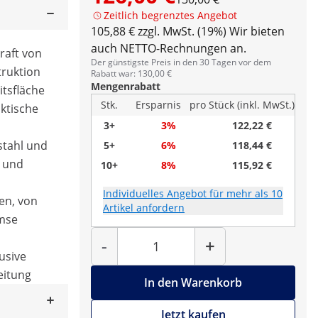
Zeitlich begrenztes Angebot
105,88 € zzgl. MwSt. (19%)
Wir bieten
auch NETTO-Rechnungen an.
raft von
Der günstigste Preis in den 30 Tagen vor dem
truktion
Rabatt war: 130,00 €
Mengenrabatt
itsfläche
Stk.
Ersparnis
pro Stück (inkl. MwSt.)
ktische
3+
3%
122,22 €
stahl und
5+
6%
118,44 €
t und
10+
8%
115,92 €
Individuelles Angebot für mehr als 10
len, von
Artikel anfordern
emse
Menge
-
+
usive
eitung
In den Warenkorb
Jetzt kaufen