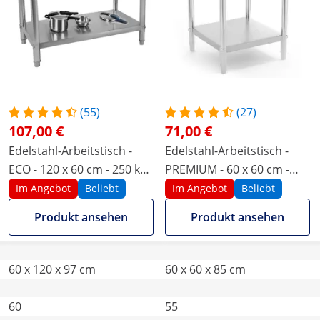
(55)
(27)
107,00 €
71,00 €
Edelstahl-Arbeitstisch -
Edelstahl-Arbeitstisch -
ECO - 120 x 60 cm - 250 kg -
PREMIUM - 60 x 60 cm -
Aufkantung - Royal
250 kg - Royal Catering
Im Angebot
Beliebt
Im Angebot
Beliebt
Catering
Produkt ansehen
Produkt ansehen
60 x 120 x 97 cm
60 x 60 x 85 cm
60
55