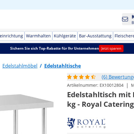
B
einrichtung
Warmhalten
Kühlgeräte
Bar-Ausstattung
Fleischer
Sichern Sie sich Top-Rabatte für Ihr Unternehmen
Jetzt sparen
Edelstahlmöbel
/
Edelstahltische
(6) Bewertung
|
Artikelnummer:
EX10012804
M
Edelstahltisch mit
kg - Royal Catering