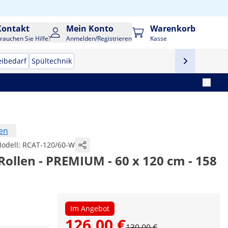
Kontakt
Mein Konto
Warenkorb
rauchen Sie Hilfe?
Anmelden/Registrieren
Kasse
eibedarf
Spültechnik
en
odell:
RCAT-120/60-W
 Rollen - PREMIUM - 60 x 120 cm - 158
Im Angebot
126,00 €
130,00 €