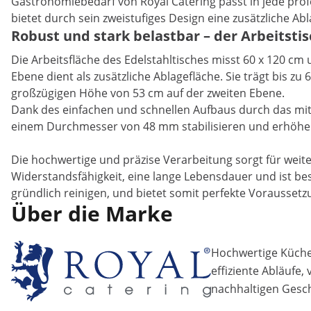
Gastronomiebedarf von Royal Catering passt in jede prof
bietet durch sein zweistufiges Design eine zusätzliche Abl
Robust und stark belastbar – der Arbeitsti
Die Arbeitsfläche des Edelstahltisches misst 60 x 120 cm 
Ebene dient als zusätzliche Ablagefläche. Sie trägt bis z
großzügigen Höhe von 53 cm auf der zweiten Ebene.
Dank des einfachen und schnellen Aufbaus durch das mitge
einem Durchmesser von 48 mm stabilisieren und erhöhen di
Die hochwertige und präzise Verarbeitung sorgt für weiter
Widerstandsfähigkeit, eine lange Lebensdauer und ist bes
gründlich reinigen, und bietet somit perfekte Voraussetz
Über die Marke
Hochwertige Küchen
effiziente Abläufe,
nachhaltigen Gesch