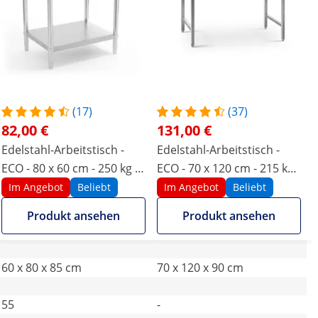
(17)
(37)
82,00 €
131,00 €
Edelstahl-Arbeitstisch -
Edelstahl-Arbeitstisch -
ECO - 80 x 60 cm - 250 kg -
ECO - 70 x 120 cm - 215 kg -
Royal Catering
klappbar - Royal Catering
Im Angebot
Beliebt
Im Angebot
Beliebt
Produkt ansehen
Produkt ansehen
60 x 80 x 85 cm
70 x 120 x 90 cm
55
-