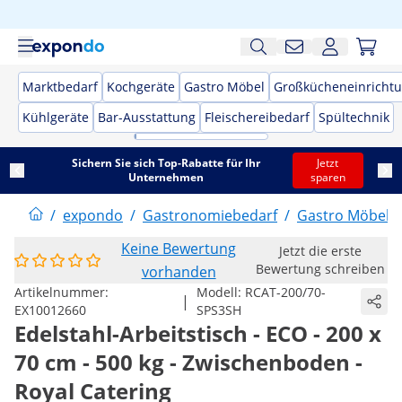
Marktbedarf
Kochgeräte
Gastro Möbel
Großkücheneinricht
Kühlgeräte
Bar-Ausstattung
Fleischereibedarf
Spültechnik
Sichern Sie sich Top-Rabatte für Ihr
Jetzt
Unternehmen
sparen
/
expondo
/
Gastronomiebedarf
/
Gastro Möbel
/
Keine Bewertung
Jetzt die erste
Bewertung schreiben
vorhanden
Artikelnummer:
Modell:
RCAT-200/70-
|
EX10012660
SPS3SH
Edelstahl-Arbeitstisch - ECO - 200 x
70 cm - 500 kg - Zwischenboden -
Royal Catering