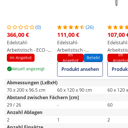
(0)
(26)
366,00 €
111,00 €
107,00 
Edelstahl-
Edelstahl-
Edelstahl
Arbeitstisch - ECO -
Arbeitstisch -
Arbeitstis
Im
Im
200 x 70 cm - 500 kg -
PREMIUM - 120 x 60
120 x 60 c
Im Angebot
Beliebt
Angebot
Angebo
Zwischenboden -
cm - 210 kg -
Aufkantun
Aktuell angezeigt
Produkt ansehen
Produk
Royal Catering
klappbar - Royal
Catering
Catering
Abmessungen (LxBxH)
70 x 200 x 96.5 cm
60 x 120 x 90 cm
60 x 120 
Abstand zwischen Fächern [cm]
29 / 26
-
60
Anzahl Ablagen
2
1
2
Anzahl Einsätze