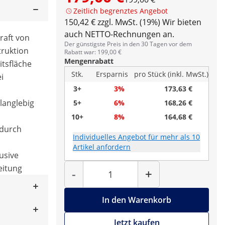
Zeitlich begrenztes Angebot
150,42 € zzgl. MwSt. (19%)
Wir bieten
auch NETTO-Rechnungen an.
raft von
Der günstigste Preis in den 30 Tagen vor dem
truktion
Rabatt war: 199,00 €
Mengenrabatt
itsfläche
Stk.
Ersparnis
pro Stück (inkl. MwSt.)
i
3+
3%
173,63 €
 langlebig
5+
6%
168,26 €
10+
8%
164,68 €
 durch
Individuelles Angebot für mehr als 10
Artikel anfordern
usive
Menge
eitung
-
+
In den Warenkorb
Jetzt kaufen