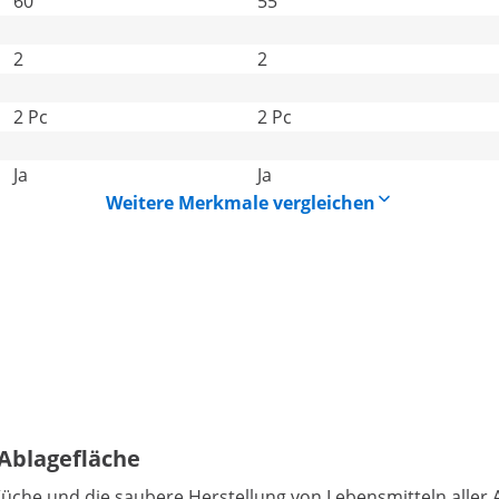
60
55
2
2
2 Pc
2 Pc
Ja
Ja
Weitere Merkmale vergleichen
 Ablagefläche
Küche und die saubere Herstellung von Lebensmitteln aller