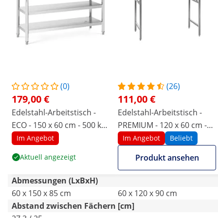
(0)
(26)
179,00 €
111,00 €
Edelstahl-Arbeitstisch -
Edelstahl-Arbeitstisch -
ECO - 150 x 60 cm - 500 kg -
PREMIUM - 120 x 60 cm -
Zwischenboden - Royal
210 kg - klappbar - Royal
Im Angebot
Im Angebot
Beliebt
Catering
Catering
Aktuell angezeigt
Produkt ansehen
Abmessungen (LxBxH)
60 x 150 x 85 cm
60 x 120 x 90 cm
Abstand zwischen Fächern [cm]