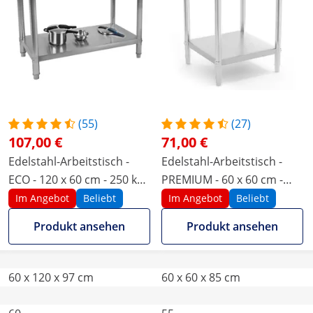
(55)
(27)
107,00 €
71,00 €
Edelstahl-Arbeitstisch -
Edelstahl-Arbeitstisch -
ECO - 120 x 60 cm - 250 kg -
PREMIUM - 60 x 60 cm -
Aufkantung - Royal
250 kg - Royal Catering
Im Angebot
Beliebt
Im Angebot
Beliebt
Catering
Produkt ansehen
Produkt ansehen
60 x 120 x 97 cm
60 x 60 x 85 cm