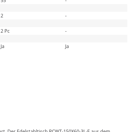
55
-
2
-
2 Pc
-
Ja
Ja
 Art. Der Edelstahltisch RCWT-150X60-3L-E aus dem