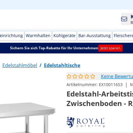
B
einrichtung
Warmhalten
Kühlgeräte
Bar-Ausstattung
Fleischer
Sichern Sie sich Top-Rabatte für Ihr Unternehmen
Jetzt sparen
Edelstahlmöbel
/
Edelstahltische
Keine Bewert
|
Artikelnummer:
EX10011653
M
Edelstahl-Arbeitsti
Zwischenboden - R