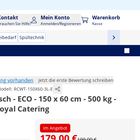
Kontakt
Mein Konto
Warenkorb
rauchen Sie Hilfe?
Anmelden/Registrieren
Kasse
eibedarf
Spültechnik
ung vorhanden
Jetzt die erste Bewertung schreiben
odell:
RCWT-150X60-3L-E
sch - ECO - 150 x 60 cm - 500 kg -
oyal Catering
Im Angebot
179,00 €
199,00 €