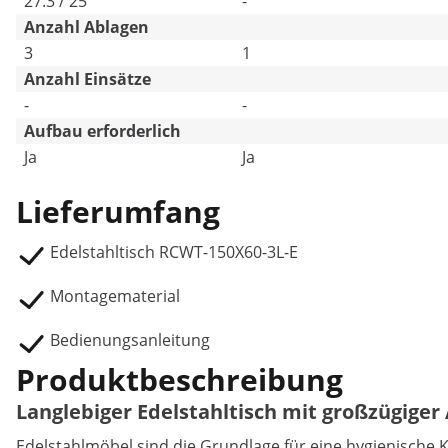
27.3 / 25
-
Anzahl Ablagen
3
1
Anzahl Einsätze
-
-
Aufbau erforderlich
Ja
Ja
Lieferumfang
Edelstahltisch RCWT-150X60-3L-E
Montagematerial
Bedienungsanleitung
Produktbeschreibung
Langlebiger Edelstahltisch mit großzügiger
Edelstahlmöbel sind die Grundlage für eine hygienische 