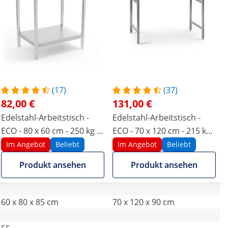
(17)
(37)
82,00 €
131,00 €
Edelstahl-Arbeitstisch -
Edelstahl-Arbeitstisch -
ECO - 80 x 60 cm - 250 kg -
ECO - 70 x 120 cm - 215 kg -
Royal Catering
klappbar - Royal Catering
Im Angebot
Beliebt
Im Angebot
Beliebt
Produkt ansehen
Produkt ansehen
60 x 80 x 85 cm
70 x 120 x 90 cm