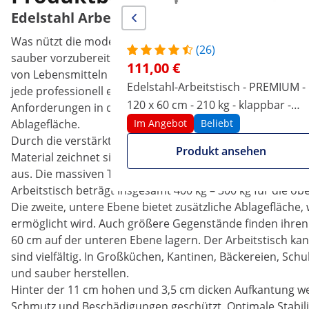
Edelstahl Arbeitstisch - 200 x 60 cm - Aufka
Was nützt die modernste Technik, wenn nicht genügend P
(26)
sauber vorzubereiten. Edelstahlmöbel sind die Grundlage
111,00 €
von Lebensmitteln aller Art. Die Edelstahl-Arbeitstische
Edelstahl-Arbeitstisch - PREMIUM -
jede professionell eingerichtete Küche. Der Edelstahl Arb
120 x 60 cm - 210 kg - klappbar -
Anforderungen in der
Gastronomie
entworfen und bietet
Royal Catering
Ablagefläche.
Im Angebot
Beliebt
Durch die verstärkte Arbeitsplatte ist der Edelstahl Arbei
Produkt ansehen
Material zeichnet sich durch Widerstandsfähigkeit geg
aus. Die massiven Tischbeine stabilisieren und erhöhen d
Arbeitstisch beträgt insgesamt 400 kg – 300 kg für die obe
Die zweite, untere Ebene bietet zusätzliche Ablagefläche,
ermöglicht wird. Auch größere Gegenstände finden ihren 
60 cm auf der unteren Ebene lagern. Der Arbeitstisch ka
sind vielfältig. In Großküchen, Kantinen, Bäckereien, Sc
und sauber herstellen.
Hinter der 11 cm hohen und 3,5 cm dicken Aufkantung 
Schmutz und Beschädigungen geschützt. Optimale Stabilit