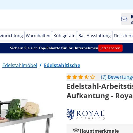
B
einrichtung
Warmhalten
Kühlgeräte
Bar-Ausstattung
Fleischer
Sichern Sie sich Top-Rabatte für Ihr Unternehmen
Jetzt sparen
Edelstahlmöbel
/
Edelstahltische
(7) Bewertung
Edelstahl-Arbeitsti
Aufkantung - Roya
Hauptmerkmale