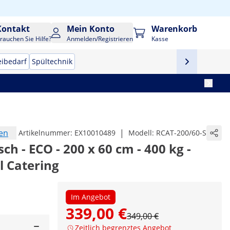
Kontakt
Mein Konto
Warenkorb
rauchen Sie Hilfe?
Anmelden/Registrieren
Kasse
eibedarf
Spültechnik
en
|
Artikelnummer:
EX10010489
Modell:
RCAT-200/60-S
sch - ECO - 200 x 60 cm - 400 kg -
l Catering
Im Angebot
339,00 €
349,00 €
Zeitlich begrenztes Angebot