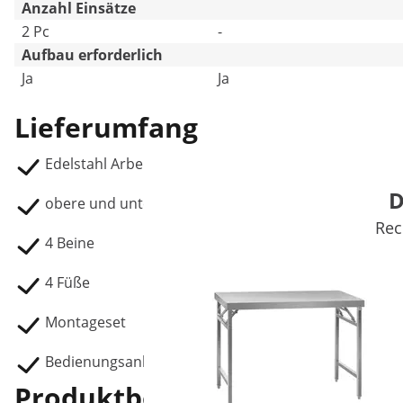
Anzahl Einsätze
2 Pc
-
Aufbau erforderlich
Ja
Ja
Lieferumfang
Edelstahl Arbeitstisch RCAT-200/60-S
D
obere und untere Platte
Rec
4 Beine
4 Füße
Montageset
Bedienungsanleitung
Produktbeschreibung