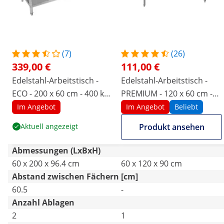
(7)
(26)
339,00 €
111,00 €
Edelstahl-Arbeitstisch -
Edelstahl-Arbeitstisch -
ECO - 200 x 60 cm - 400 kg -
PREMIUM - 120 x 60 cm -
Aufkantung - Royal
210 kg - klappbar - Royal
Im Angebot
Im Angebot
Beliebt
Catering
Catering
Aktuell angezeigt
Produkt ansehen
Abmessungen (LxBxH)
60 x 200 x 96.4 cm
60 x 120 x 90 cm
Abstand zwischen Fächern [cm]
60.5
-
Anzahl Ablagen
2
1