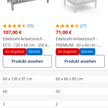
(55)
(27)
107,00 €
71,00 €
Edelstahl-Arbeitstisch -
Edelstahl-Arbeitstisch -
ECO - 120 x 60 cm - 250 kg -
PREMIUM - 60 x 60 cm -
Aufkantung - Royal
250 kg - Royal Catering
Im Angebot
Beliebt
Im Angebot
Beliebt
Catering
Produkt ansehen
Produkt ansehen
60 x 120 x 97 cm
60 x 60 x 85 cm
60
55
2
2