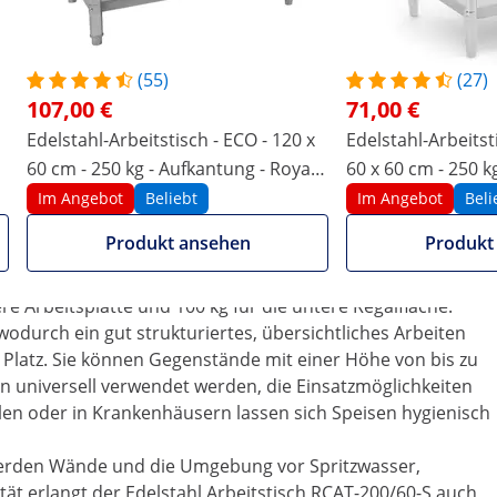
ntung
latz zur Verfügung steht, um Lebensmittel ordentlich und
(55)
(27)
 für eine hygienische Küche und die saubere Herstellung
107,00 €
71,00 €
 für Ihren Gastronomiebedarf von Royal Catering gehören in
Edelstahl-Arbeitstisch - ECO - 120 x
Edelstahl-Arbeits
eitstisch RCAT-200/60-S wurde speziell für die hohen
60 cm - 250 kg - Aufkantung - Royal
60 x 60 cm - 250 k
 durch sein zweistufiges Design eine zusätzliche
Catering
Im Angebot
Beliebt
Im Angebot
Beli
tstisch sehr strapazierfähig und äußerst stabil. Das
Produkt ansehen
Produkt
en atmosphärische Bedingungen und chemische Substanzen
ie maximale Tragfähigkeit. Die Tragkraft des Edelstahl
re Arbeitsplatte und 100 kg für die untere Regalfläche.
 wodurch ein gut strukturiertes, übersichtliches Arbeiten
Platz. Sie können Gegenstände mit einer Höhe von bis zu
nn universell verwendet werden, die Einsatzmöglichkeiten
hulen oder in Krankenhäusern lassen sich Speisen hygienisch
werden Wände und die Umgebung vor Spritzwasser,
ät erlangt der Edelstahl Arbeitstisch RCAT-200/60-S auch