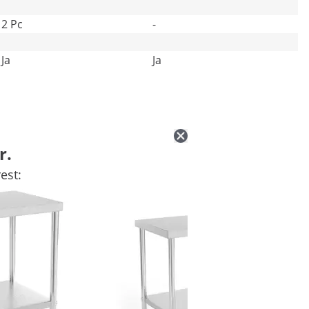
2 Pc
-
Ja
Ja
r.
est: