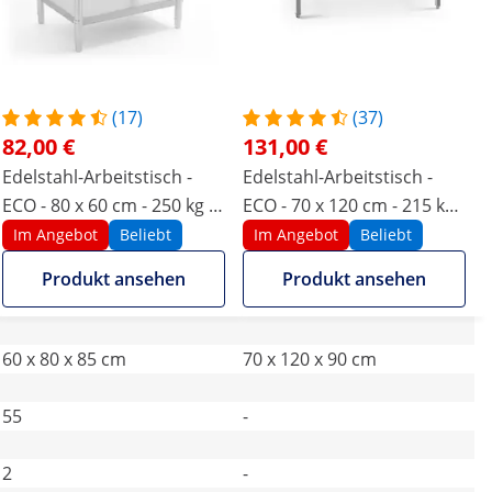
(17)
(37)
82,00 €
131,00 €
Edelstahl-Arbeitstisch -
Edelstahl-Arbeitstisch -
ECO - 80 x 60 cm - 250 kg -
ECO - 70 x 120 cm - 215 kg -
Royal Catering
klappbar - Royal Catering
Im Angebot
Beliebt
Im Angebot
Beliebt
Produkt ansehen
Produkt ansehen
60 x 80 x 85 cm
70 x 120 x 90 cm
55
-
2
-