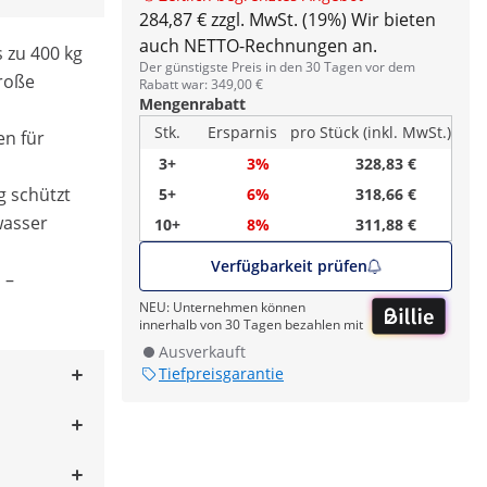
284,87 € zzgl. MwSt. (19%)
Wir bieten
auch NETTO-Rechnungen an.
 zu 400 kg
Der günstigste Preis in den 30 Tagen vor dem
große
Rabatt war: 349,00 €
Mengenrabatt
Stk.
Ersparnis
pro Stück (inkl. MwSt.)
en für
3+
3%
328,83 €
 schützt
5+
6%
318,66 €
wasser
10+
8%
311,88 €
Verfügbarkeit prüfen
 –
NEU: Unternehmen können
innerhalb von 30 Tagen bezahlen mit
Ausverkauft
Tiefpreisgarantie