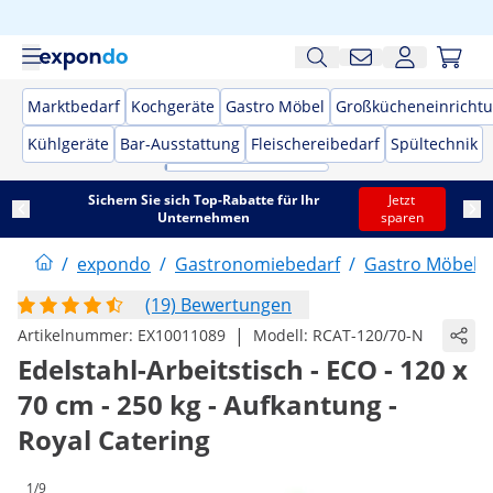
Marktbedarf
Kochgeräte
Gastro Möbel
Großkücheneinricht
Kühlgeräte
Bar-Ausstattung
Fleischereibedarf
Spültechnik
Sichern Sie sich Top-Rabatte für Ihr
Jetzt
Unternehmen
sparen
/
expondo
/
Gastronomiebedarf
/
Gastro Möbel
/
(19) Bewertungen
|
Artikelnummer:
EX10011089
Modell:
RCAT-120/70-N
Edelstahl-Arbeitstisch - ECO - 120 x
70 cm - 250 kg - Aufkantung -
Royal Catering
1/9