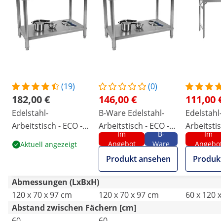
(19)
(0)
182,00 €
146,00 €
111,00 
Edelstahl-
B-Ware Edelstahl-
Edelstahl
Arbeitstisch - ECO -
Arbeitstisch - ECO -
Arbeitstis
Im
B-
Im
120 x 70 cm - 250 kg -
120 x 70 cm - 250 kg -
PREMIUM 
Angebot
Ware
Angebo
Aktuell angezeigt
Aufkantung - Royal
Aufkantung - Royal
cm - 210 k
Produkt ansehen
Produk
Catering
Catering
klappbar 
Catering
Abmessungen (LxBxH)
120 x 70 x 97 cm
120 x 70 x 97 cm
60 x 120 
Abstand zwischen Fächern [cm]
60
60
-