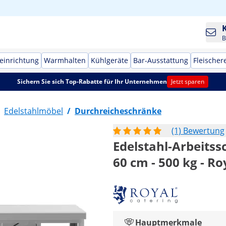
B
einrichtung
Warmhalten
Kühlgeräte
Bar-Ausstattung
Fleischer
Sichern Sie sich Top-Rabatte für Ihr Unternehmen
Jetzt sparen
Edelstahlmöbel
/
Durchreicheschränke
(1) Bewertung
Edelstahl-Arbeitss
60 cm - 500 kg - Ro
Hauptmerkmale