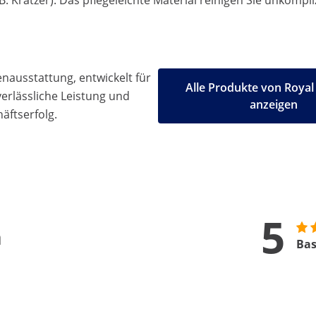
ratzer). Das pflegeleichte Material reinigen Sie unkomplizi
ausstattung, entwickelt für
Alle Produkte von Royal
 verlässliche Leistung und
anzeigen
äftserfolg.
5
n
Bas