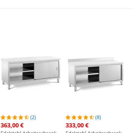
(2)
(8)
363,00 €
333,00 €