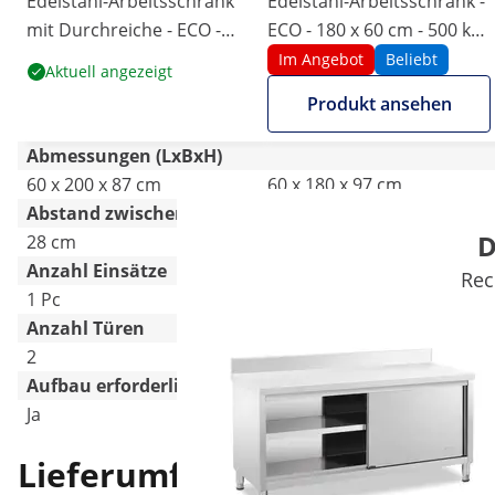
Edelstahl-Arbeitsschrank
Edelstahl-Arbeitsschrank -
mit Durchreiche - ECO -
ECO - 180 x 60 cm - 500 kg -
200 x 60 cm - 500 kg -
Aufkantung - Royal
Im Angebot
Beliebt
Aktuell angezeigt
Royal Catering
Catering
Produkt ansehen
Abmessungen (LxBxH)
60 x 200 x 87 cm
60 x 180 x 97 cm
Abstand zwischen den Ablagen
D
28 cm
-
Anzahl Einsätze
Rec
1 Pc
1 Pc
Anzahl Türen
2
2
Aufbau erforderlich
Ja
Ja
Lieferumfang