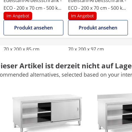
Edelstahl-Arbeitsschrank -
Edelstahl-Arbeitsschrank -
ECO - 200 x 70 cm - 500 kg -
ECO - 200 x 70 cm - 500 kg -
Royal Catering
Aufkantung - Royal
Im Angebot
Im Angebot
Catering
Produkt ansehen
Produkt ansehen
70 x 200 x 85 cm
70 x 200 x 97 cm
ieser Artikel ist derzeit nicht auf Lage
-
-
ommended alternatives, selected based on your inter
1 Pc
1 Pc
2
2
Ja
Ja
Weitere Merkmale vergleichen