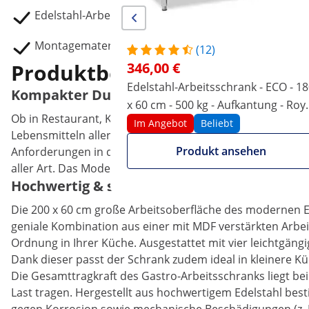
Edelstahl-Arbeitsschrank mit Durchreiche RCSSCB-2
Montagematerial
(12)
Produktbeschreibung
346,00 €
Edelstahl-Arbeitsschrank - ECO - 1
Kompakter Durchreicheschrank mit 6 cm hoh
x 60 cm - 500 kg - Aufkantung - Roy
Ob in Restaurant, Kantine, Hotel, Bäckerei, Krankenhau
Catering
Im Angebot
Beliebt
Lebensmitteln aller Art. Der Arbeitsschrank mit Durchrei
Produkt ansehen
Anforderungen in der Gastronomie. Der Durchreicheschr
aller Art. Das Modell steht auf stabilen Füßen, die Sie 
Hochwertig & sehr robust – der Arbeitsschr
Die 200 x 60 cm große Arbeitsoberfläche des modernen Ede
geniale Kombination aus einer mit MDF verstärkten Arbei
Ordnung in Ihrer Küche. Ausgestattet mit vier leichtgäng
Dank dieser passt der Schrank zudem ideal in kleinere Kü
Die Gesamttragkraft des Gastro-Arbeitsschranks liegt bei
Last tragen. Hergestellt aus hochwertigem Edelstahl best