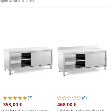
ngen & Rezensionen
(3)
(0)
353,00 €
468,00 €