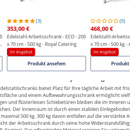
00X60-H
(3)
(0)
353,00 €
468,00 €
80
Edelstahl-Arbeitsschrank - ECO - 200
Edelstahl-Arbeitss
er, verstärkter Arbeitsplatte
al
x 70 cm - 500 kg - Royal Catering
x 70 cm - 500 kg -
s oder Großküche: Edelstahlmöbel bilden die Grundlage für
Catering
Im Angebot
Im Angebot
che von Royal Catering gehört in jede professionell eingeri
Produkt ansehen
Produkt
ank ermöglicht den schnellen Zugang von beiden Seiten un
bei unebenen Böden für einen sicheren Stand um bis zu 20 m
ank aus Edelstahl von Royal Catering
lstahlschranks bietet Platz für Ihre tägliche Arbeit mit f
tsfläche und einem Aufbewahrungsschrank ermöglicht vielfä
igen und flüsterleisen Schiebetüren bleiben die im Inneren 
chen. Der Innenraum ist durch einen stabilen Einlegeboden u
 maximal 500 kg. 300 kg davon entfallen auf die verstärkte A
icht der Arbeitsschrank durch seine hohe Widerstandsfähigk