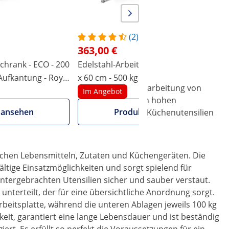
(2)
363,00 €
chrank - ECO - 200
Edelstahl-Arbeitsschrank - ECO - 200
E
 Aufkantung - Royal
x 60 cm - 500 kg - Royal Catering
x
 einen hygienischen Umgang bei der Verarbeitung von
C
Im Angebot
chtete Küche und entspricht speziell den hohen
 ansehen
Produkt ansehen
d somit den einfachen Austausch von Küchenutensilien
m anpassen.
rischen Lebensmitteln, Zutaten und Küchengeräten. Die
ltige Einsatzmöglichkeiten und sorgt spielend für
untergebrachten Utensilien sicher und sauber verstaut.
nterteilt, der für eine übersichtliche Anordnung sorgt.
rbeitsplatte, während die unteren Ablagen jeweils 100 kg
eit, garantiert eine lange Lebensdauer und ist beständig