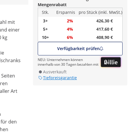
Mengenrabatt
Stk.
Ersparnis
pro Stück (inkl. MwSt.)
3+
2%
426,30 €
ahl mit
5+
4%
417,60 €
und einer
0 kg
10+
6%
408,90 €
Verfügbarkeit prüfen
ie
lschranks
NEU: Unternehmen können
innerhalb von 30 Tagen bezahlen mit
Ausverkauft
 Seiten
Tiefpreisgarantie
eren
ller Art
n
 für den
chen