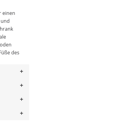
r einen
n und
chrank
ale
Boden
Füße des