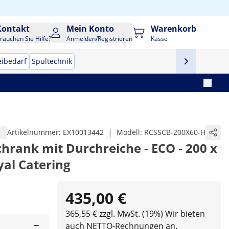
Kontakt
Mein Konto
Warenkorb
rauchen Sie Hilfe?
Anmelden/Registrieren
Kasse
eibedarf
Spültechnik
|
Artikelnummer:
EX10013442
Modell:
RCSSCB-200X60-H
chrank mit Durchreiche - ECO - 200 x
yal Catering
435,00 €
365,55 € zzgl. MwSt. (19%)
Wir bieten
auch NETTO-Rechnungen an.