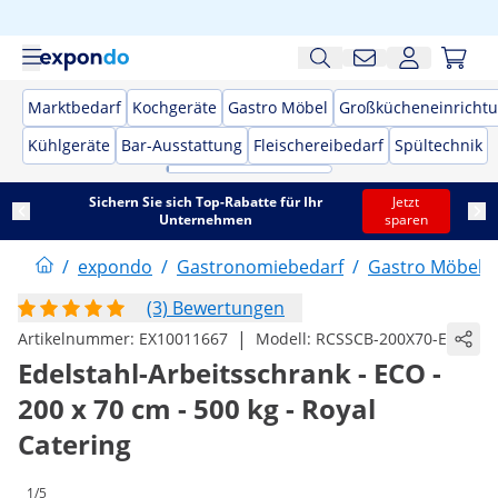
Marktbedarf
Kochgeräte
Gastro Möbel
Großkücheneinricht
Kühlgeräte
Bar-Ausstattung
Fleischereibedarf
Spültechnik
Sichern Sie sich Top-Rabatte für Ihr
Jetzt
Unternehmen
sparen
/
expondo
/
Gastronomiebedarf
/
Gastro Möbel
/
(3) Bewertungen
|
Artikelnummer:
EX10011667
Modell:
RCSSCB-200X70-E
Edelstahl-Arbeitsschrank - ECO -
200 x 70 cm - 500 kg - Royal
Catering
1/5