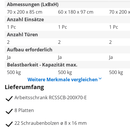
Abmessungen (LxBxH)
70 x 200 x 85 cm
60 x 180 x 97 cm
70 x 200 
Anzahl Einsätze
1 Pc
1 Pc
1 Pc
Anzahl Türen
2
2
2
Aufbau erforderlich
Ja
Ja
Ja
Belastbarkeit - Kapazität max.
500 kg
500 kg
500 kg
Weitere Merkmale vergleichen
Lieferumfang
Arbeitsschrank RCSSCB-200X70-E
8 Platten
22 Schraubenbolzen ø 8 x 16 mm