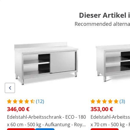
Dieser Artikel 
Recommended alternati
Marktbedarf
Kochgeräte
Gastro Möbel
Großkücheneinricht
Kühlgeräte
Bar-Ausstattung
Fleischereibedarf
Spültechnik
Sichern Sie sich Top-Rabatte für Ihr
Jetzt
Unternehmen
sparen
/
expondo
/
Gastronomiebedarf
/
Gastro Möbel
/
Keine Bewertung
Jetzt die erste
Bewertung schreiben
vorhanden
Artikelnummer:
Modell:
RCSSCB-120X70-
|
EX10013444
H
(12)
(3)
Edelstahl-Arbeitsschrank mit
346,00 €
353,00 €
Durchreiche - ECO - 120 x 70 cm -
Edelstahl-Arbeitsschrank - ECO - 180
Edelstahl-Arbeitss
x 60 cm - 500 kg - Aufkantung - Royal
x 70 cm - 500 kg -
500 kg - Royal Catering