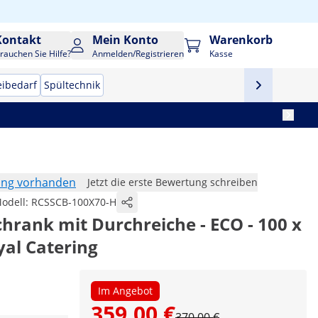
Kontakt
Mein Konto
Warenkorb
rauchen Sie Hilfe?
Anmelden/Registrieren
Kasse
eibedarf
Spültechnik
ung vorhanden
Jetzt die erste Bewertung schreiben
odell:
RCSSCB-100X70-H
chrank mit Durchreiche - ECO - 100 x
yal Catering
Im Angebot
359,00 €
370,00 €