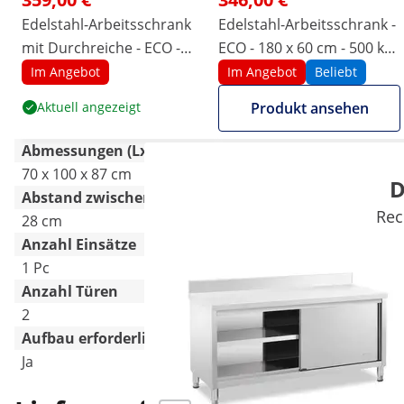
Edelstahl-Arbeitsschrank
Edelstahl-Arbeitsschrank -
mit Durchreiche - ECO -
ECO - 180 x 60 cm - 500 kg -
100 x 70 cm - 500 kg -
Aufkantung - Royal
Im Angebot
Im Angebot
Beliebt
Royal Catering
Catering
Aktuell angezeigt
Produkt ansehen
Abmessungen (LxBxH)
70 x 100 x 87 cm
60 x 180 x 97 cm
D
Abstand zwischen den Ablagen
Rec
28 cm
-
Anzahl Einsätze
1 Pc
1 Pc
Anzahl Türen
2
2
Aufbau erforderlich
Ja
Ja