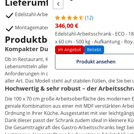
Lieferumfang
Edelstahl-Arbeitsschrank mit Durchreiche RCSSCB-1
(12)
346,00 €
Montagematerial
Edelstahl-Arbeitsschrank - ECO - 1
Produktbeschreibung
x 60 cm - 500 kg - Aufkantung - Roy
Kompakter Durchreicheschrank mit 6 cm hoh
Catering
Im Angebot
Beliebt
Ob in Restaurant, Kantine, Hotel, Bäckerei, Krankenhau
Produkt ansehen
Lebensmitteln aller Art. Der Arbeitsschrank mit Durchrei
Anforderungen in der Gastronomie. Der Durchreicheschr
aller Art. Das Modell steht auf stabilen Füßen, die Sie 
Hochwertig & sehr robust – der Arbeitsschr
Die 100 x 70 cm große Arbeitsoberfläche des modernen Ede
geniale Kombination aus einer mit MDF verstärkten Arbei
Ordnung in Ihrer Küche. Ausgestattet mit vier leichtgäng
Dank dieser passt der Schrank zudem ideal in kleinere Kü
Die Gesamttragkraft des Gastro-Arbeitsschranks liegt bei