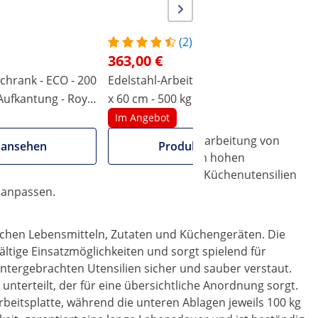
(2)
363,00 €
chrank - ECO - 200
Edelstahl-Arbeitsschrank - ECO - 200
E
 Aufkantung - Royal
x 60 cm - 500 kg - Royal Catering
x
C
Im Angebot
 einen hygienischen Umgang bei der Verarbeitung von
 ansehen
Produkt ansehen
chtete Küche und entspricht speziell den hohen
d somit den einfachen Austausch von Küchenutensilien
m anpassen.
rischen Lebensmitteln, Zutaten und Küchengeräten. Die
ltige Einsatzmöglichkeiten und sorgt spielend für
untergebrachten Utensilien sicher und sauber verstaut.
nterteilt, der für eine übersichtliche Anordnung sorgt.
rbeitsplatte, während die unteren Ablagen jeweils 100 kg