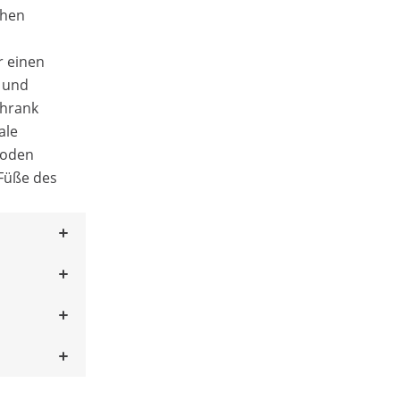
chen
r einen
n und
chrank
ale
Boden
Füße des