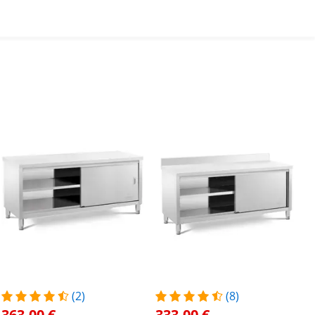
(2)
(8)
363,00 €
333,00 €