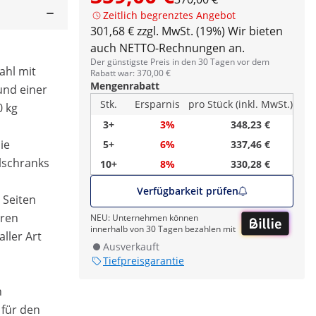
Zeitlich begrenztes Angebot
301,68 € zzgl. MwSt. (19%)
Wir bieten
auch NETTO-Rechnungen an.
Der günstigste Preis in den 30 Tagen vor dem
ahl mit
Rabatt war: 370,00 €
Mengenrabatt
und einer
Stk.
Ersparnis
pro Stück (inkl. MwSt.)
0 kg
3+
3%
348,23 €
ie
5+
6%
337,46 €
lschranks
10+
8%
330,28 €
Verfügbarkeit prüfen
 Seiten
eren
NEU: Unternehmen können
innerhalb von 30 Tagen bezahlen mit
ller Art
Ausverkauft
Tiefpreisgarantie
n
 für den