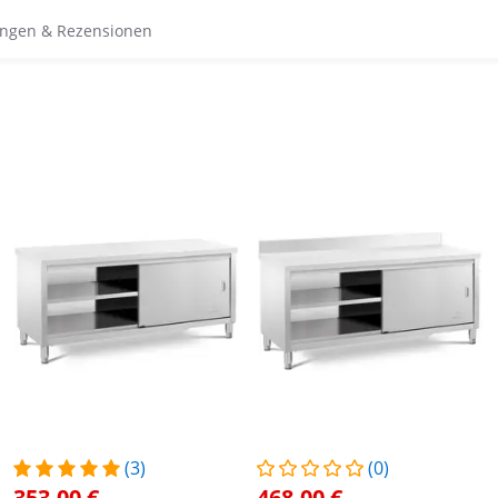
ngen & Rezensionen
(3)
(0)
353,00 €
468,00 €