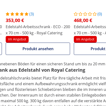
00X70-H
(3)
(0)
353,00 €
468,00 €
80
Edelstahl-Arbeitsschrank - ECO - 200
Edelstahl-Arbeitss
al
x 70 cm - 500 kg - Royal Catering
x 70 cm - 500 kg -
er, verstärkter Arbeitsplatte
Catering
Im Angebot
Im Angebot
s oder Großküche: Edelstahlmöbel bilden die Grundlage für
Produkt ansehen
Produkt
che von Royal Catering gehört in jede professionell eingeri
ank ermöglicht den schnellen Zugang von beiden Seiten un
bei unebenen Böden für einen sicheren Stand um bis zu 20 m
ank aus Edelstahl von Royal Catering
lstahlschranks bietet Platz für Ihre tägliche Arbeit mit f
tsfläche und einem Aufbewahrungsschrank ermöglicht vielfä
igen und flüsterleisen Schiebetüren bleiben die im Inneren 
chen. Der Innenraum ist durch einen stabilen Einlegeboden u
 maximal 500 kg. 300 kg davon entfallen auf die verstärkte A