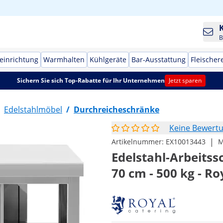
B
einrichtung
Warmhalten
Kühlgeräte
Bar-Ausstattung
Fleischer
Sichern Sie sich Top-Rabatte für Ihr Unternehmen
Jetzt sparen
Edelstahlmöbel
/
Durchreicheschränke
Keine Bewert
|
Artikelnummer:
EX10013443
M
Edelstahl-Arbeitss
70 cm - 500 kg - Ro