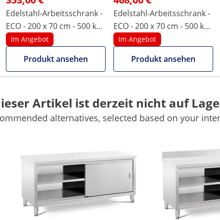
Edelstahl-Arbeitsschrank -
Edelstahl-Arbeitsschrank -
ECO - 200 x 70 cm - 500 kg -
ECO - 200 x 70 cm - 500 kg -
Royal Catering
Aufkantung - Royal
Im Angebot
Im Angebot
Catering
Produkt ansehen
Produkt ansehen
70 x 200 x 85 cm
70 x 200 x 97 cm
ieser Artikel ist derzeit nicht auf Lage
ommended alternatives, selected based on your inter
-
-
1 Pc
1 Pc
2
2
Ja
Ja
Weitere Merkmale vergleichen