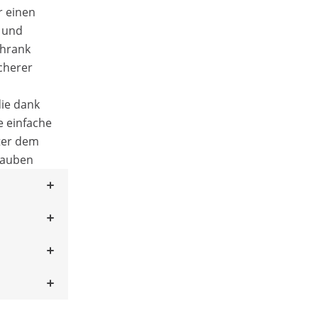
r einen
n und
chrank
icherer
die dank
e einfache
ter dem
lauben