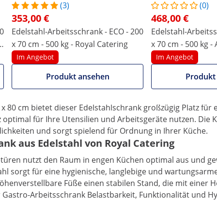
(3)
(0)
353,00 €
468,00 €
80
Edelstahl-Arbeitsschrank - ECO - 200
Edelstahl-Arbeitss
al
x 70 cm - 500 kg - Royal Catering
x 70 cm - 500 kg -
Catering
Im Angebot
Im Angebot
Produkt ansehen
Produkt
Arbeitsplatte und flexibel einsetzbarer Abla
einer Belastbarkeit von bis zu 500 kg auf drei Ebenen eign
80 cm bietet dieser Edelstahlschrank großzügig Platz für eff
 optimal für Ihre Utensilien und Arbeitsgeräte nutzen. Die
ichkeiten und sorgt spielend für Ordnung in Ihrer Küche.
ank aus Edelstahl von Royal Catering
türen nutzt den Raum in engen Küchen optimal aus und gewä
 sorgt für eine hygienische, langlebige und wartungsarm
henverstellbare Füße einen stabilen Stand, die mit einer 
er Gastro-Arbeitsschrank Belastbarkeit, Funktionalität und H