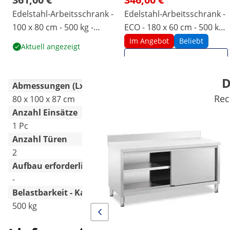
Edelstahl-Arbeitsschrank -
Edelstahl-Arbeitsschrank -
100 x 80 cm - 500 kg -
ECO - 180 x 60 cm - 500 kg -
Royal Catering
Aufkantung - Royal
Im Angebot
Beliebt
Aktuell angezeigt
Catering
Produkt ansehen
D
Abmessungen (LxBxH)
Rec
80 x 100 x 87 cm
60 x 180 x 97 cm
Anzahl Einsätze
1 Pc
1 Pc
Anzahl Türen
2
2
Aufbau erforderlich
-
Ja
Belastbarkeit - Kapazität max.
500 kg
500 kg