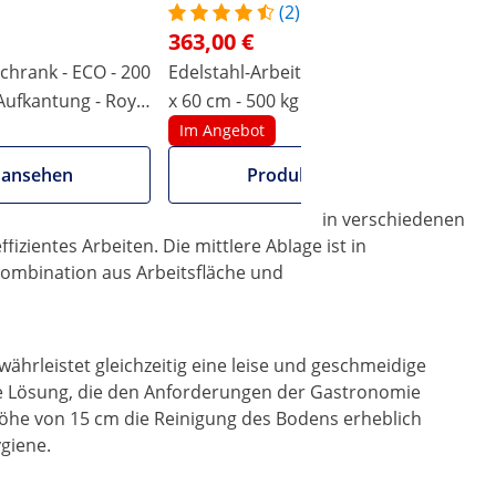
(2)
363,00 €
chrank - ECO - 200
Edelstahl-Arbeitsschrank - ECO - 200
E
 Aufkantung - Royal
x 60 cm - 500 kg - Royal Catering
x
C
Im Angebot
 ansehen
Produkt ansehen
ge
et sich für anspruchsvolle Anwendungen in verschiedenen
izientes Arbeiten. Die mittlere Ablage ist in
 Kombination aus Arbeitsfläche und
hrleistet gleichzeitig eine leise und geschmeidige
e Lösung, die den Anforderungen der Gastronomie
Höhe von 15 cm die Reinigung des Bodens erheblich
ygiene.