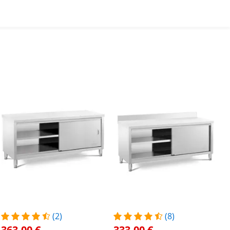
(2)
(8)
363,00 €
333,00 €