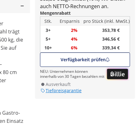
auch NETTO-Rechnungen an.
Mengenrabatt
Stk.
Ersparnis
pro Stück (inkl. MwSt.)
er
3+
2%
353,78 €
ahl trägt
5+
4%
346,56 €
00 kg, die
 Sie auf
10+
6%
339,34 €
Verfügbarkeit prüfen
–
x 80 cm
NEU: Unternehmen können
innerhalb von 30 Tagen bezahlen mit
ter
Ausverkauft
Tiefpreisgarantie
 Gastro-
en Einsatz