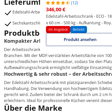
Lieferumfang
(12)
346,00 €
Edelstahl-Arbeitsschrank RCAT-100/80
Edelstahl-Arbeitsschrank - ECO - 1
x 60 cm - 500 kg - Aufkantung - Roy
Sechskantschlüssel
Catering
Im Angebot
Beliebt
Produktbeschreibung
Produkt ansehen
Kompakter Arbeitsschrank mit verstärkter 
Der Arbeitsschrank aus Edelstahl von Royal Catering mit 
Branchen. Mit der MDF-verstärkten Arbeitsfläche von 100 x 
unterschiedlichen Höhen einsetzbar, sodass Sie den Platz
Aufbewahrungsschrank ermöglicht vielfältige Einsatzmögl
Hochwertig & sehr robust – der Arbeitsschr
Der Edelstahl Arbeitsschrank mit platzsparenden Schiebe
Handhabung. Die Verwendung von hochwertigem Edelstahl
gerecht wird. Zudem bietet der Schrank durch um 2 cm hö
erleichtern. Ideal für professionelle Küchen vereint dies
Über die Marke