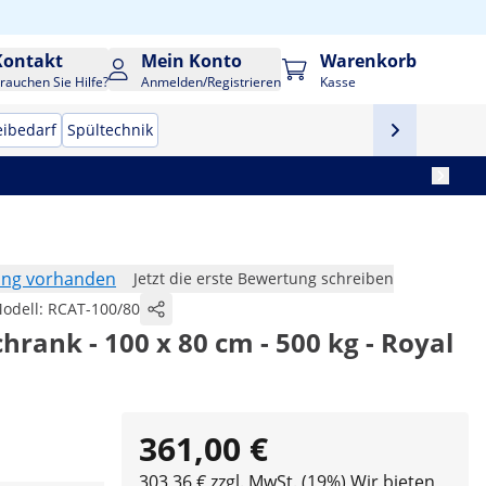
Kontakt
Mein Konto
Warenkorb
rauchen Sie Hilfe?
Anmelden/Registrieren
Kasse
eibedarf
Spültechnik
ung vorhanden
Jetzt die erste Bewertung schreiben
odell:
RCAT-100/80
hrank - 100 x 80 cm - 500 kg - Royal
361,00 €
303,36 € zzgl. MwSt. (19%)
Wir bieten