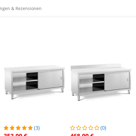
ngen & Rezensionen
(3)
(0)
353,00 €
468,00 €