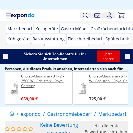
Marktbedarf
Kochgeräte
Gastro Möbel
Großkücheneinricht
Kühlgeräte
Bar-Ausstattung
Fleischereibedarf
Spültechnik
Sichern Sie sich Top-Rabatte für Ihr
Jetzt
Unternehmen
sparen
Personen, die dieses Produkt ansahen, interessierten sich auch für
Churro-Maschine - 3 l - 2 x
Churro-Maschine - 5 l - 25
2500 W - Edelstahl - Royal
W - Edelstahl - Royal Cater
Catering
659,00 €
725,00 €
/
expondo
/
Gastronomiebedarf
/
Marktbedarf
/
Keine Bewertung
Jetzt die erste
Bewertung schreiben
vorhanden