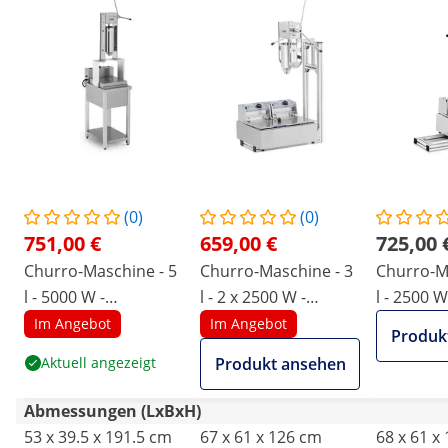
(0)
(0)
751,00 €
659,00 €
725,00 
Churro-Maschine - 5
Churro-Maschine - 3
Churro-M
l - 5000 W -
l - 2 x 2500 W -
l - 2500 W
Untergestell - Royal
Edelstahl - Royal
- Royal C
Im Angebot
Im Angebot
Produk
Catering
Catering
Aktuell angezeigt
Produkt ansehen
Abmessungen (LxBxH)
53 x 39.5 x 191.5 cm
67 x 61 x 126 cm
68 x 61 x