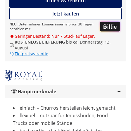
In den Warenkorb
Jetzt kaufen
NEU: Unternehmen können innerhalb von 30 Tagen
bezahlen mit
Geringer Bestand: Nur 7 Stück auf Lager.
KOSTENLOSE LIEFERUNG
bis ca. Donnerstag, 13.
August
Tiefpreisgarantie
Hauptmerkmale
einfach – Churros herstellen leicht gemacht
flexibel – nutzbar für Imbissbuden, Food
Trucks oder mobile Stände
hochwertig – dank Edelstahl höchster