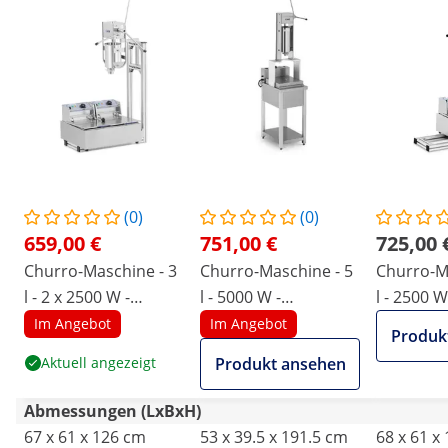
(0)
(0)
659,00 €
751,00 €
725,00 
Churro-Maschine - 3
Churro-Maschine - 5
Churro-M
l - 2 x 2500 W -
l - 5000 W -
l - 2500 W
Edelstahl - Royal
Untergestell - Royal
- Royal C
Im Angebot
Im Angebot
Produk
Catering
Catering
Aktuell angezeigt
Produkt ansehen
Abmessungen (LxBxH)
67 x 61 x 126 cm
53 x 39.5 x 191.5 cm
68 x 61 x