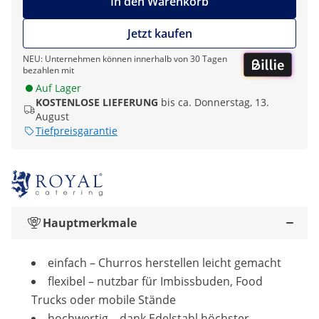
In den Warenkorb
Jetzt kaufen
NEU: Unternehmen können innerhalb von 30 Tagen
bezahlen mit
Auf Lager
KOSTENLOSE LIEFERUNG
bis ca. Donnerstag, 13.
August
Tiefpreisgarantie
Hauptmerkmale
einfach – Churros herstellen leicht gemacht
flexibel – nutzbar für Imbissbuden, Food
Trucks oder mobile Stände
hochwertig – dank Edelstahl höchster