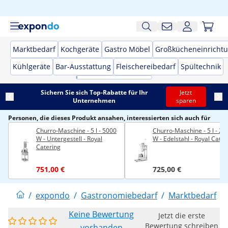
Marktbedarf
Kochgeräte
Gastro Möbel
Großkücheneinricht
Kühlgeräte
Bar-Ausstattung
Fleischereibedarf
Spültechnik
Sichern Sie sich Top-Rabatte für Ihr
Jetzt
Unternehmen
sparen
Personen, die dieses Produkt ansahen, interessierten sich auch für
Churro-Maschine - 5 l - 5000
Churro-Maschine - 5 l - 25
W - Untergestell - Royal
W - Edelstahl - Royal Cater
Catering
751,00 €
725,00 €
/
expondo
/
Gastronomiebedarf
/
Marktbedarf
/
Keine Bewertung
Jetzt die erste
Bewertung schreiben
vorhanden