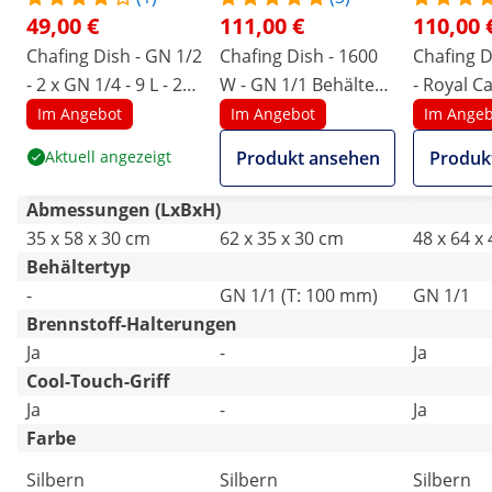
49,00 €
111,00 €
110,00 
Chafing Dish - GN 1/2
Chafing Dish - 1600
Chafing D
- 2 x GN 1/4 - 9 L - 2
W - GN 1/1 Behälter -
- Royal Ca
Brennstoffbehälter -
100 mm
L - 2 Bren
Im Angebot
Im Angebot
Im Angeb
295 x 235 x 60 / 240 x
- Rolltop
Aktuell angezeigt
Produkt ansehen
Produk
135 x 65 mm - Royal
Catering
Abmessungen (LxBxH)
35 x 58 x 30 cm
62 x 35 x 30 cm
48 x 64 x
Behältertyp
-
GN 1/1 (T: 100 mm)
GN 1/1
Brennstoff-Halterungen
Ja
-
Ja
Cool-Touch-Griff
Ja
-
Ja
Farbe
Silbern
Silbern
Silbern