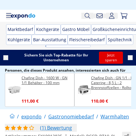
Marktbedarf
Kochgeräte
Gastro Möbel
Großkücheneinricht
Kühlgeräte
Bar-Ausstattung
Fleischereibedarf
Spültechnik
Sichern Sie sich Top-Rabatte für Ihr
Jetzt
Unternehmen
sparen
Personen, die dieses Produkt ansahen, interessierten sich auch für
Chafing Dish - 1600 W - GN
Chafing Dish - GN 1/1 - Ro
1/1 Behälter - 100 mm
Catering - 8,5 L - 2
Brennstoffzellen - Rolltop
111,00 €
110,00 €
/
expondo
/
Gastronomiebedarf
/
Warmhalten
/
(1) Bewertung