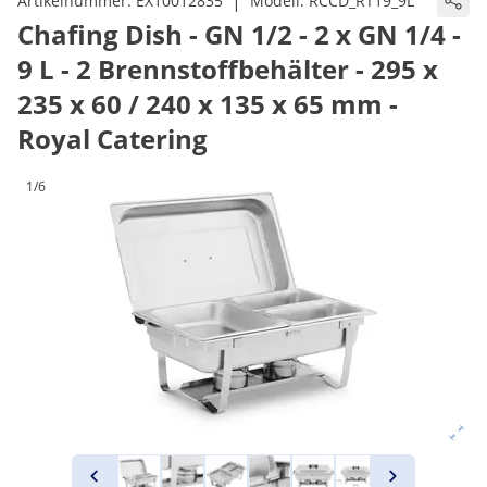
|
Artikelnummer:
EX10012835
Modell:
RCCD_RT19_9L
Chafing Dish - GN 1/2 - 2 x GN 1/4 -
9 L - 2 Brennstoffbehälter - 295 x
235 x 60 / 240 x 135 x 65 mm -
Royal Catering
1/6