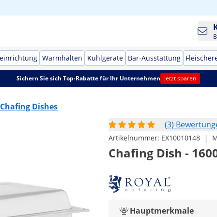
B
einrichtung
Warmhalten
Kühlgeräte
Bar-Ausstattung
Fleischer
Sichern Sie sich Top-Rabatte für Ihr Unternehmen
Jetzt sparen
Chafing Dishes
(3) Bewertung
|
Artikelnummer:
EX10010148
M
Chafing Dish - 160
Hauptmerkmale