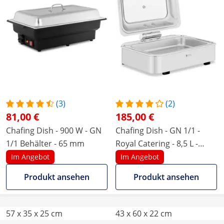
(3)
(2)
81,00 €
185,00 €
Chafing Dish - 900 W - GN
Chafing Dish - GN 1/1 -
1/1 Behälter - 65 mm
Royal Catering - 8,5 L -
Sichtfenster
Im Angebot
Im Angebot
Produkt ansehen
Produkt ansehen
57 x 35 x 25 cm
43 x 60 x 22 cm