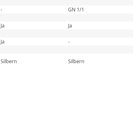
-
GN 1/1
Ja
Ja
Ja
-
Silbern
Silbern