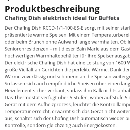
Produktbeschreibung
Chafing Dish elektrisch ideal für Buffets
Der Chafing Dish RCCD-1/1-100-ES-E sorgt mit seiner sta
präsentierte warme Speisen. Mit einem Temperaturbereich 
oder beim Brunch ohne Aufwand lange warmhalten. Ob in 
Seniorenresidenzen – mit dieser Bain Marie aus dem Gas
hochwertigen Warmhaltebehälter für Ihre Speisenausgab
Der elektrische Chafing Dish hat eine Leistung von 1600 
große Vielfalt an Gerichten die perfekte Wärme. Dank de
Wärme zuverlässig und schonend an die Speisen weiterg
So lassen sich auch empfindliche Speisen über einen la
Heizelement sicher verbaut, sodass ihm Kalk nichts anh
Das Thermostat verfügt über 5 Stufen, wobei auf Stufe 5 
Gerät mit dem Aufheizprozess, leuchtet die Kontrolllamp
Temperatur erreicht, erwärmt sich das Gerät nicht weiter
aus, schaltet sich der Chafing Dish automatisch wieder b
Kontrolle, sondern gleichzeitig auch Energiekosten.