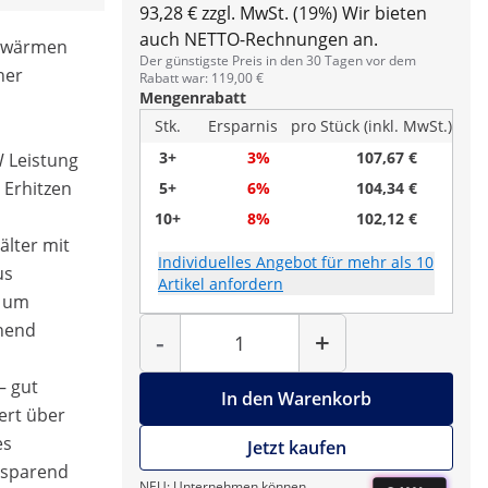
93,28 € zzgl. MwSt. (19%)
Wir bieten
auch NETTO-Rechnungen an.
 Erwärmen
Der günstigste Preis in den 30 Tagen vor dem
her
Rabatt war: 119,00 €
Mengenrabatt
Stk.
Ersparnis
pro Stück (inkl. MwSt.)
3+
3%
107,67 €
W Leistung
 Erhitzen
5+
6%
104,34 €
10+
8%
102,12 €
älter mit
Individuelles Angebot für mehr als 10
us
Artikel anfordern
, um
Menge
chend
-
+
– gut
In den Warenkorb
ert über
es
Jetzt kaufen
omsparend
NEU: Unternehmen können