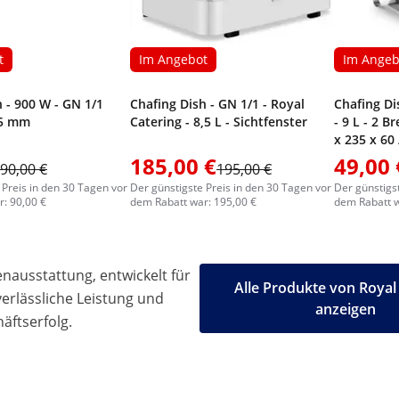
t
Im Angebot
Im Angeb
 - 900 W - GN 1/1
Chafing Dish - GN 1/1 - Royal
Chafing Di
65 mm
Catering - 8,5 L - Sichtfenster
- 9 L - 2 B
x 235 x 60
Royal Cate
185,00 €
49,00 
90,00 €
195,00 €
 Preis in den 30 Tagen vor
Der günstigste Preis in den 30 Tagen vor
Der günstigs
: 90,00 €
dem Rabatt war: 195,00 €
dem Rabatt w
ausstattung, entwickelt für
Alle Produkte von Royal
 verlässliche Leistung und
anzeigen
äftserfolg.