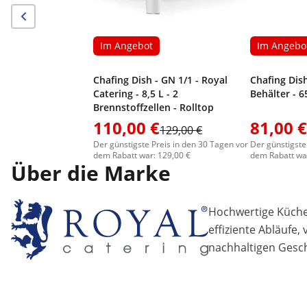
Im Angebot
Im Angebo
Chafing Dish - GN 1/1 - Royal
Chafing Dish
Catering - 8,5 L - 2
Behälter - 
Brennstoffzellen - Rolltop
110,00 €
81,00 €
129,00 €
Der günstigste Preis in den 30 Tagen vor
Der günstigste
dem Rabatt war: 129,00 €
dem Rabatt war
Über die Marke
Hochwertige Küchen
effiziente Abläufe,
nachhaltigen Gesch