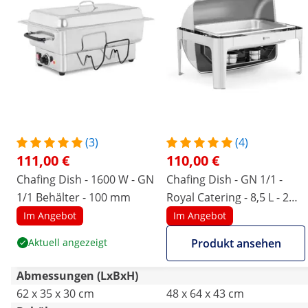
(3)
(4)
111,00 €
110,00 €
Chafing Dish - 1600 W - GN
Chafing Dish - GN 1/1 -
1/1 Behälter - 100 mm
Royal Catering - 8,5 L - 2
Brennstoffzellen - Rolltop
Im Angebot
Im Angebot
Aktuell angezeigt
Produkt ansehen
Abmessungen (LxBxH)
62 x 35 x 30 cm
48 x 64 x 43 cm