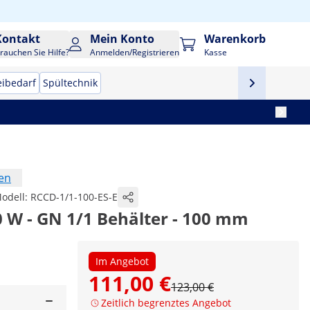
Kontakt
Mein Konto
Warenkorb
rauchen Sie Hilfe?
Anmelden/Registrieren
Kasse
eibedarf
Spültechnik
en
odell:
RCCD-1/1-100-ES-E
0 W - GN 1/1 Behälter - 100 mm
Im Angebot
111,00 €
123,00 €
Zeitlich begrenztes Angebot