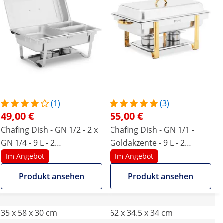
(1)
(3)
49,00 €
55,00 €
Chafing Dish - GN 1/2 - 2 x
Chafing Dish - GN 1/1 -
GN 1/4 - 9 L - 2
Goldakzente - 9 L - 2
Brennstoffbehälter - 295 x
Brennstoffzellen - Royal
Im Angebot
Im Angebot
235 x 60 / 240 x 135 x 65
Catering
Produkt ansehen
Produkt ansehen
mm - Royal Catering
35 x 58 x 30 cm
62 x 34.5 x 34 cm