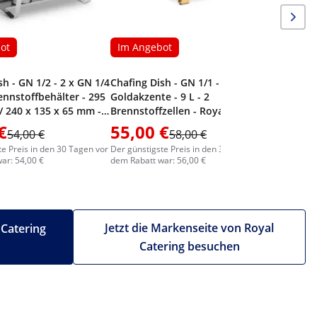
ot
Im Angebot
sh - GN 1/2 - 2 x GN 1/4
Chafing Dish - GN 1/1 -
rennstoffbehälter - 295
Goldakzente - 9 L - 2
 / 240 x 135 x 65 mm -
Brennstoffzellen - Royal Catering
ring
€
55,00 €
229,0
54,00 €
58,00 €
te Preis in den 30 Tagen vor
Der günstigste Preis in den 30 Tagen vor
Der günstig
ar: 54,00 €
dem Rabatt war: 56,00 €
dem Rabatt
Jetzt die Markenseite von Royal
 Catering
Catering besuchen