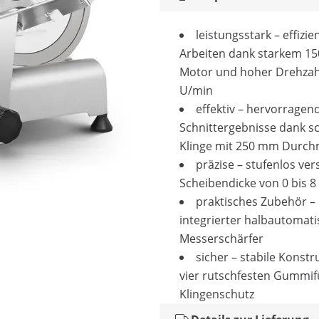
leistungsstark – effizie
Arbeiten dank starkem 15
Motor und hoher Drehzah
U/min
effektiv – hervorragen
Schnittergebnisse dank s
Klinge mit 250 mm Durch
präzise – stufenlos ver
Scheibendicke von 0 bis 
praktisches Zubehör –
integrierter halbautomati
Messerschärfer
sicher – stabile Konstr
vier rutschfesten Gummi
Klingenschutz