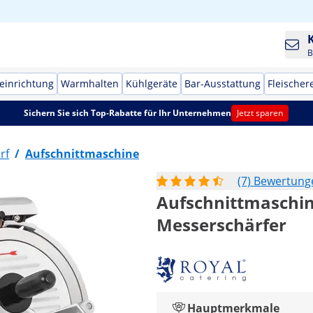
B
einrichtung
Warmhalten
Kühlgeräte
Bar-Ausstattung
Fleischer
Sichern Sie sich Top-Rabatte für Ihr Unternehmen
Jetzt sparen
rf
/
Aufschnittmaschine
(7) Bewertung
Aufschnittmaschine
Messerschärfer
Hauptmerkmale