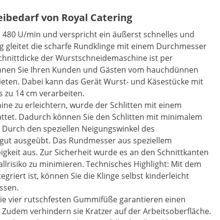
eibedarf von Royal Catering
n 480 U/min und verspricht ein äußerst schnelles und
ng gleitet die scharfe Rundklinge mit einem Durchmesser
chnittdicke der Wurstschneidemaschine ist per
können Sie Ihren Kunden und Gästen vom hauchdünnen
bieten. Dabei kann das Gerät Wurst- und Käsestücke mit
s zu 14 cm verarbeiten.
ine zu erleichtern, wurde der Schlitten mit einem
attet. Dadurch können Sie den Schlitten mit minimalem
 Durch den speziellen Neigungswinkel des
ttgut ausgeübt. Das Rundmesser aus speziellem
igkeit aus. Zur Sicherheit wurde es an den Schnittkanten
lrisiko zu minimieren. Technisches Highlight: Mit dem
iert ist, können Sie die Klinge selbst kinderleicht
ssen.
die vier rutschfesten Gummifüße garantieren einen
 Zudem verhindern sie Kratzer auf der Arbeitsoberfläche.