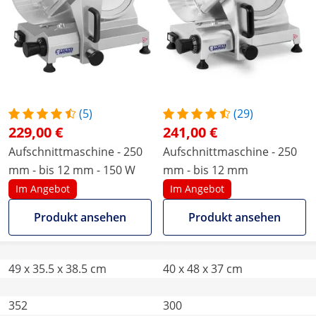
(5)
(29)
229,00 €
241,00 €
Aufschnittmaschine - 250
Aufschnittmaschine - 250
mm - bis 12 mm - 150 W
mm - bis 12 mm
Im Angebot
Im Angebot
Produkt ansehen
Produkt ansehen
49 x 35.5 x 38.5 cm
40 x 48 x 37 cm
352
300