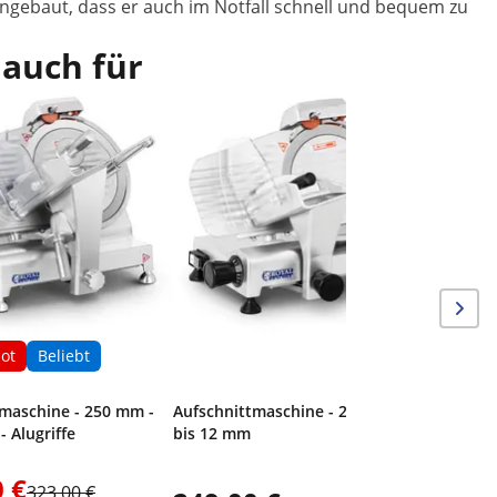
ingebaut, dass er auch im Notfall schnell und bequem zu
 auch für
ot
Beliebt
tmaschine - 250 mm -
Aufschnittmaschine - 220 mm -
- Alugriffe
bis 12 mm
 €
323,00 €