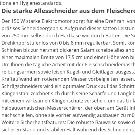
ationalen Hygienestandards.
Die starke Allesschneider aus dem Fleischer
Der 150 W starke Elektromotor sorgt für eine Drehzahl vo
präzises Schneideergebnis. Aufgrund dieser satten Leistu
von 250 mm selbst durch Hartkäse wie durch Butter. Die S
Drehknopf stufenlos von 0 bis 8 mm regulierbar. Somit 
Schinken bis zur herzhaft dickeren Salamischeibe alles an
einer maximalen Breite von 17,5 cm und einer Höhe von bi
Um Ihnen die tägliche Arbeit mit der Fleischschneidemasch
reibungsarmen sowie leisen Kugel- und Gleitlager ausgest
Kraftaufwand am rotierenden Messer vorbeigleiten lassen.
Schrägschneiders wird ein optimaler Druck auf das Schni
Klingenstahl zeichnet sich durch seine Schärfe und Langleb
mit einem wirksamen Klingenschutz versehen, um das Unfal
halbautomatischen Messerschärfer, der oben am Gerät integr
nachschleifen, ohne sie vorher aufwendig ausbauen zu mü
Weitere Sicherheitsfeatures: Die robuste Bauweise sowie 
sicheren Stand und stabilen Halt während des Schneidens.