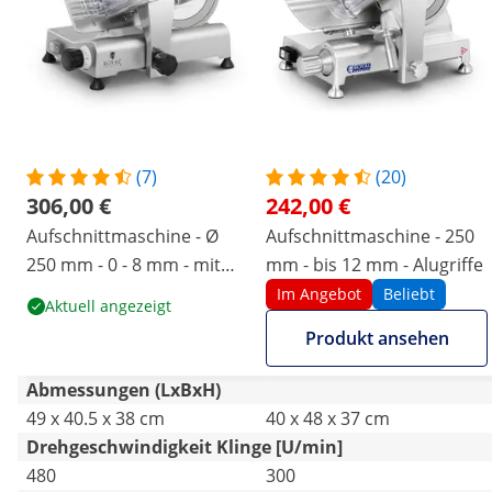
(7)
(20)
306,00 €
242,00 €
Aufschnittmaschine - Ø
Aufschnittmaschine - 250
250 mm - 0 - 8 mm - mit
mm - bis 12 mm - Alugriffe
Messerschärfer
Im Angebot
Beliebt
Aktuell angezeigt
Produkt ansehen
Abmessungen (LxBxH)
49 x 40.5 x 38 cm
40 x 48 x 37 cm
Drehgeschwindigkeit Klinge [U/min]
480
300