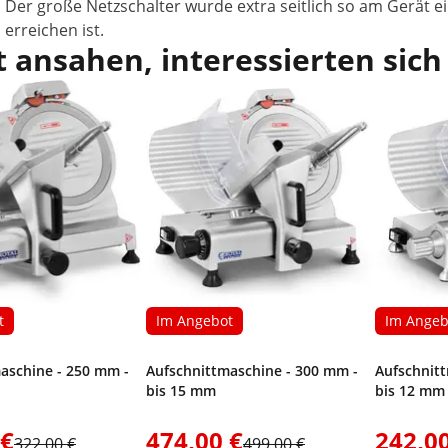
Der große Netzschalter wurde extra seitlich so am Gerät e
erreichen ist.
 ansahen, interessierten sich
t
Im Angebot
Im Angeb
aschine - 250 mm -
Aufschnittmaschine - 300 mm -
Aufschnit
bis 15 mm
bis 12 mm 
 €
474,00 €
242,00
322,00 €
499,00 €