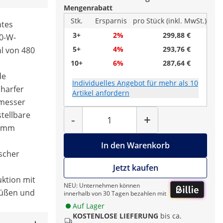
Mengenrabatt
Stk.
Ersparnis
pro Stück (inkl. MwSt.)
ntes
3+
2%
299,88 €
0-W-
5+
4%
293,76 €
l von 480
10+
6%
287,64 €
de
Individuelles Angebot für mehr als 10
charfer
Artikel anfordern
messer
Menge
stellbare
-
+
8 mm
In den Warenkorb
scher
Jetzt kaufen
uktion mit
NEU: Unternehmen können
füßen und
innerhalb von 30 Tagen bezahlen mit
Auf Lager
KOSTENLOSE LIEFERUNG
bis ca.