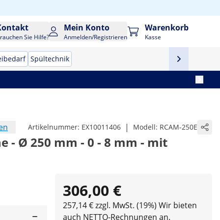
Kontakt
Mein Konto
Warenkorb
rauchen Sie Hilfe?
Anmelden/Registrieren
Kasse
eibedarf
Spültechnik
en
|
Artikelnummer:
EX10011406
Modell:
RCAM-250E
 - Ø 250 mm - 0 - 8 mm - mit
306,00 €
257,14 € zzgl. MwSt. (19%)
Wir bieten
auch NETTO-Rechnungen an.