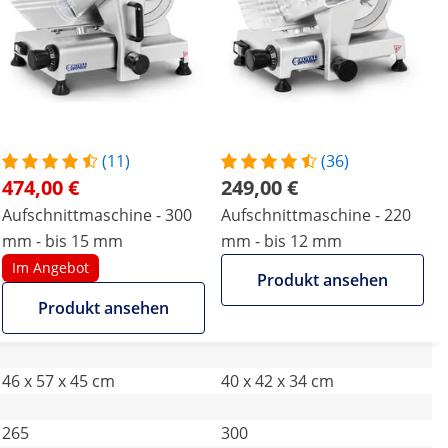
(11)
(36)
474,00 €
249,00 €
Aufschnittmaschine - 300
Aufschnittmaschine - 220
mm - bis 15 mm
mm - bis 12 mm
Im Angebot
Produkt ansehen
Produkt ansehen
46 x 57 x 45 cm
40 x 42 x 34 cm
265
300