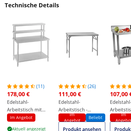
Technische Details
(11)
(26)
178,00 €
111,00 €
107,00 
Edelstahl-
Edelstahl-
Edelstahl
Arbeitstisch mit
Arbeitstisch -
Arbeitstis
Im
Im
Aufsatzboard - ECO -
PREMIUM - 120 x 60
120 x 60 c
Im Angebot
Beliebt
Angebot
Angebo
120 x 60 cm - 500 kg -
cm - 210 kg -
Aufkantun
Aktuell angezeigt
Produkt ansehen
Produk