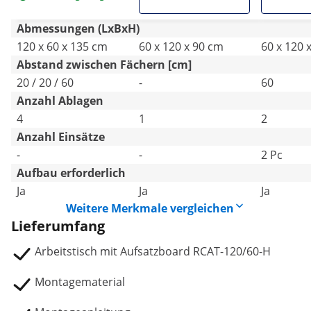
2 Ablagen - Royal
klappbar - Royal
Catering
Catering
Catering
Abmessungen (LxBxH)
120 x 60 x 135 cm
60 x 120 x 90 cm
60 x 120 
Abstand zwischen Fächern [cm]
20 / 20 / 60
-
60
Anzahl Ablagen
4
1
2
Anzahl Einsätze
-
-
2 Pc
Aufbau erforderlich
Ja
Ja
Ja
Weitere Merkmale vergleichen
Lieferumfang
Arbeitstisch mit Aufsatzboard RCAT-120/60-H
Montagematerial