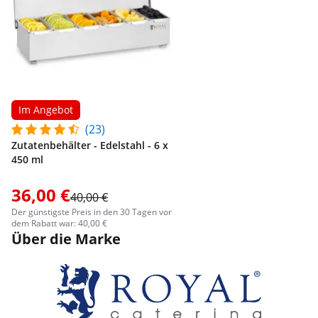
Im Angebot
(23)
Zutatenbehälter - Edelstahl - 6 x
450 ml
36,00 €
40,00 €
Der günstigste Preis in den 30 Tagen vor
dem Rabatt war: 40,00 €
Über die Marke