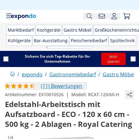
Marktbedarf
Kochgeräte
Gastro Möbel
Großkücheneinricht
Kühlgeräte
Bar-Ausstattung
Fleischereibedarf
Spültechnik
Sichern Sie sich Top-Rabatte für Ihr
Jetzt
Unternehmen
sparen
/
expondo
/
Gastronomiebedarf
/
Gastro Möbel
/
(11) Bewertungen
|
Artikelnummer:
EX10010526
Modell:
RCAT-120/60-H
Edelstahl-Arbeitstisch mit
Aufsatzboard - ECO - 120 x 60 cm -
500 kg - 2 Ablagen - Royal Catering
1/4