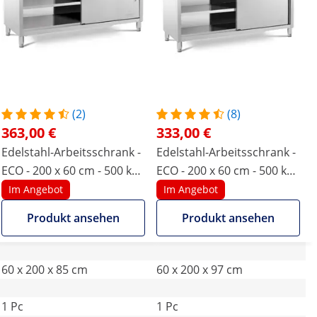
(2)
(8)
363,00 €
333,00 €
Edelstahl-Arbeitsschrank -
Edelstahl-Arbeitsschrank -
ECO - 200 x 60 cm - 500 kg -
ECO - 200 x 60 cm - 500 kg -
Royal Catering
Aufkantung - Royal
Im Angebot
Im Angebot
Catering
Produkt ansehen
Produkt ansehen
60 x 200 x 85 cm
60 x 200 x 97 cm
1 Pc
1 Pc