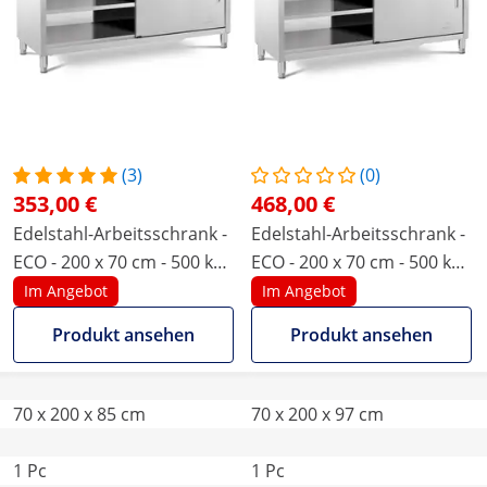
(3)
(0)
353,00 €
468,00 €
Edelstahl-Arbeitsschrank -
Edelstahl-Arbeitsschrank -
ECO - 200 x 70 cm - 500 kg -
ECO - 200 x 70 cm - 500 kg -
Royal Catering
Aufkantung - Royal
Im Angebot
Im Angebot
Catering
Produkt ansehen
Produkt ansehen
70 x 200 x 85 cm
70 x 200 x 97 cm
1 Pc
1 Pc