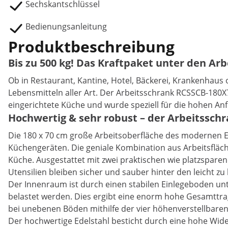
Sechskantschlüssel
Bedienungsanleitung
Produktbeschreibung
Bis zu 500 kg! Das Kraftpaket unter den Ar
Ob in Restaurant, Kantine, Hotel, Bäckerei, Krankenhau
Lebensmitteln aller Art. Der Arbeitsschrank RCSSCB-180X
eingerichtete Küche und wurde speziell für die hohen A
Hochwertig & sehr robust – der Arbeitsschr
Die 180 x 70 cm große Arbeitsoberfläche des modernen Ede
Küchengeräten. Die geniale Kombination aus Arbeitsfläch
Küche. Ausgestattet mit zwei praktischen wie platzspare
Utensilien bleiben sicher und sauber hinter den leicht z
Der Innenraum ist durch einen stabilen Einlegeboden unte
belastet werden. Dies ergibt eine enorm hohe Gesamttrag
bei unebenen Böden mithilfe der vier höhenverstellbaren
Der hochwertige Edelstahl besticht durch eine hohe Wide