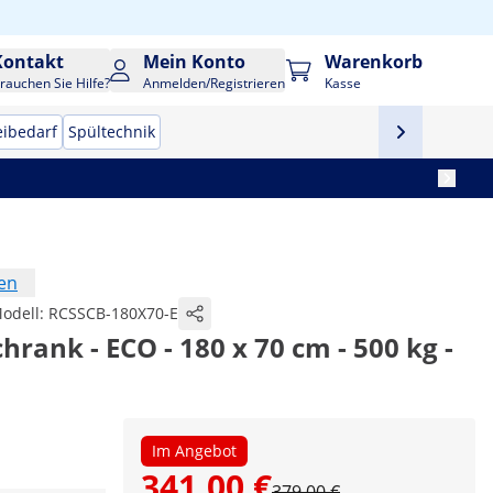
Kontakt
Mein Konto
Warenkorb
rauchen Sie Hilfe?
Anmelden/Registrieren
Kasse
eibedarf
Spültechnik
en
odell:
RCSSCB-180X70-E
hrank - ECO - 180 x 70 cm - 500 kg -
Im Angebot
341,00 €
379,00 €