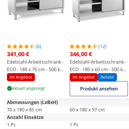
(6)
(12)
341,00 €
346,00 €
Edelstahl-Arbeitsschrank -
Edelstahl-Arbeitsschrank -
ECO - 180 x 70 cm - 500 kg -
ECO - 180 x 60 cm - 500 kg -
Royal Catering
Aufkantung - Royal
Im Angebot
Im Angebot
Beliebt
Catering
Aktuell angezeigt
Produkt ansehen
Abmessungen (LxBxH)
70 x 180 x 85 cm
60 x 180 x 97 cm
Anzahl Einsätze
1 Pc
1 Pc