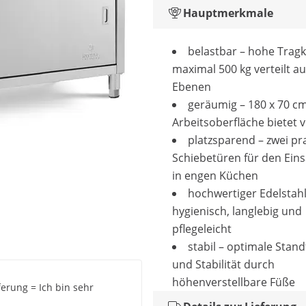
Hauptmerkmale
belastbar – hohe Tragk
maximal 500 kg verteilt au
Ebenen
geräumig – 180 x 70 c
Arbeitsoberfläche bietet vi
platzsparend – zwei pr
Schiebetüren für den Eins
in engen Küchen
hochwertiger Edelstahl
hygienisch, langlebig und
pflegeleicht
stabil – optimale Stand
und Stabilität durch
höhenverstellbare Füße
ferung = Ich bin sehr