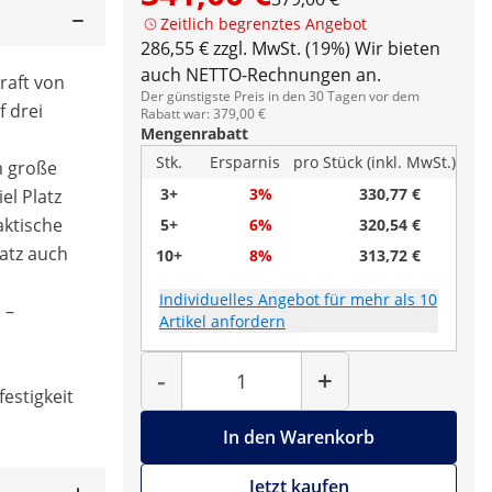
Zeitlich begrenztes Angebot
286,55 € zzgl. MwSt. (19%)
Wir bieten
auch NETTO-Rechnungen an.
raft von
Der günstigste Preis in den 30 Tagen vor dem
f drei
Rabatt war: 379,00 €
Mengenrabatt
Stk.
Ersparnis
pro Stück (inkl. MwSt.)
m große
3+
3%
330,77 €
el Platz
aktische
5+
6%
320,54 €
atz auch
10+
8%
313,72 €
Individuelles Angebot für mehr als 10
 –
Artikel anfordern
Menge
-
+
festigkeit
In den Warenkorb
Jetzt kaufen