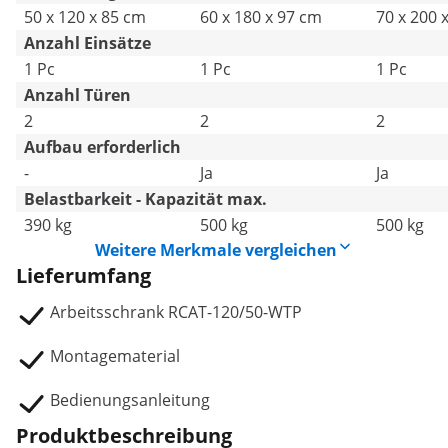
50 x 120 x 85 cm
60 x 180 x 97 cm
70 x 200 
Anzahl Einsätze
1 Pc
1 Pc
1 Pc
Anzahl Türen
2
2
2
Aufbau erforderlich
-
Ja
Ja
Belastbarkeit - Kapazität max.
390 kg
500 kg
500 kg
Weitere Merkmale vergleichen
Lieferumfang
Arbeitsschrank RCAT-120/50-WTP
Montagematerial
Bedienungsanleitung
Produktbeschreibung