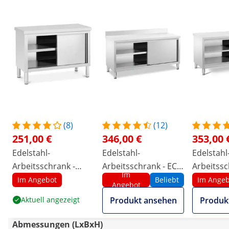
(8)
(12)
251,00 €
346,00 €
353,00 
Edelstahl-
Edelstahl-
Edelstahl
Arbeitsschrank -
Arbeitsschrank - ECO
Arbeitssc
Im
PREMIUM - 120 x 50
- 180 x 60 cm - 500 kg
- 200 x 70
Im Angebot
Beliebt
Im Angeb
Angebot
cm - 390 kg - Royal
- Aufkantung - Royal
- Royal C
Aktuell angezeigt
Produkt ansehen
Produk
Catering
Catering
Abmessungen (LxBxH)