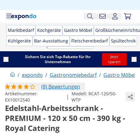
Marktbedarf
Kochgeräte
Gastro Möbel
Großkücheneinricht
Kühlgeräte
Bar-Ausstattung
Fleischereibedarf
Spültechnik
Sichern Sie sich Top-Rabatte für Ihr
Jetzt
Unternehmen
sparen
/
expondo
/
Gastronomiebedarf
/
Gastro Möbel
/
(8) Bewertungen
Artikelnummer:
Modell:
RCAT-120/50-
|
EX10012540
WTP
Edelstahl-Arbeitsschrank -
PREMIUM - 120 x 50 cm - 390 kg -
Royal Catering