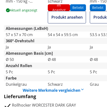
mm - 150 kg -
schwarz
mm - 150 
Im
Dunkelgrau
Beliebt
Beliebt
Angebot
Aktuell angezeigt
Produkt ansehen
Produk
Abmessungen (LxBxH)
57 x 57 x 70 cm
54 x 54 x 59.5 cm
53.5 x 53
360°-Drehstuhl
Ja
Ja
Ja
Abmessungen Basis [cm]
Ø 50
Ø 48
Ø 48
Anzahl Rollen
5 Pc
5 Pc
5 Pc
Farbe
Dunkelgrau
Schwarz
Grau
Weitere Merkmale vergleichen
Lieferumfang
Rollhocker WORCESTER DARK GRAY