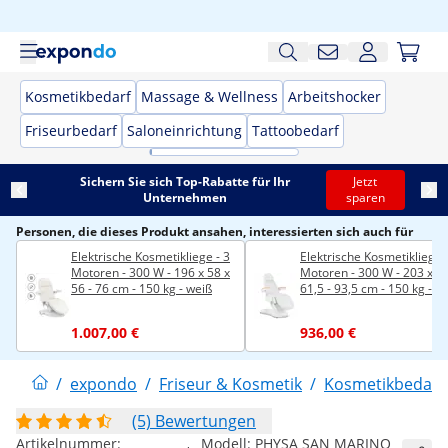
Kosmetikbedarf
Massage & Wellness
Arbeitshocker
Friseurbedarf
Saloneinrichtung
Tattoobedarf
Sichern Sie sich Top-Rabatte für Ihr
Jetzt
Unternehmen
sparen
Personen, die dieses Produkt ansahen, interessierten sich auch für
Elektrische Kosmetikliege - 3
Elektrische Kosmetikliege 
Motoren - 300 W - 196 x 58 x
Motoren - 300 W - 203 x 61
56 - 76 cm - 150 kg - weiß
61,5 - 93,5 cm - 150 kg - w
1.007,00 €
936,00 €
/
expondo
/
Friseur & Kosmetik
/
Kosmetikbedarf
(5) Bewertungen
Artikelnummer:
Modell:
PHYSA SAN MARINO