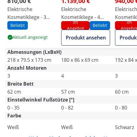
810,00 €
1.139,00 €
940,00 
Elektrische
Elektrische
Elektrisc
Kosmetikliege - 3
Kosmetikliege - 4
Kosmetikl
Im
Im
Motoren - 300 W -
Motoren - 350 W -
Motoren -
Beliebt
Beliebt
Angebot
Angebo
203 x 62 x 64 - 86 cm
181 x 57 x 68 - 91 cm
192 x 60 x
Aktuell angezeigt
Produkt ansehen
Produk
- 150 kg - weiß
- 150 kg - weiß
cm - 150 
Abmessungen (LxBxH)
218 x 79.5 x 173 cm
180 x 86 x 69 cm
192 x 84 
Anzahl Motoren
3
4
3
Breite Bett
62 cm
57 cm
60 cm
Einstellwinkel Fußstütze [°]
0 - 35
0 - 82
0 - 80
Farbe
Weiß
Weiß
Schwarz