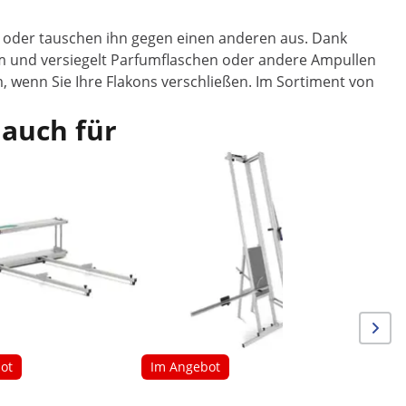
an oder tauschen ihn gegen einen anderen aus. Dank
mm und versiegelt Parfumflaschen oder andere Ampullen
, wenn Sie Ihre Flakons verschließen. Im Sortiment von
 auch für
Im Ang
Pneumati
doppelt -
Unterba
ot
Im Angebot