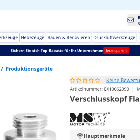
B
erkzeuge
Hebezeuge
Bauen & Renovieren
Druckluftwerkzeuge
Sichern Sie sich Top-Rabatte für Ihr Unternehmen
Jetzt sparen
/
Produktionsgeräte
Keine Bewert
|
Artikelnummer:
EX10062093
M
Verschlusskopf Fl
Hauptmerkmale