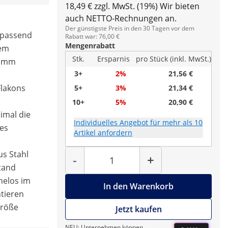
18,49 € zzgl. MwSt. (19%)
Wir bieten
auch NETTO-Rechnungen an.
m
Der günstigste Preis in den 30 Tagen vor dem
 passend
Rabatt war: 76,00 €
Mengenrabatt
nem
Stk.
Ersparnis
pro Stück (inkl. MwSt.)
8 mm
3+
2%
21,56 €
Flakons
5+
3%
21,34 €
10+
5%
20,90 €
timal die
Individuelles Angebot für mehr als 10
des
Artikel anfordern
Menge
us Stahl
-
+
tand
helos im
In den Warenkorb
tieren
Größe
Jetzt kaufen
NEU: Unternehmen können