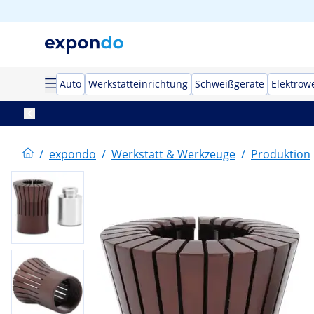
Auto
Werkstatteinrichtung
Schweißgeräte
Elektrow
/
expondo
/
Werkstatt & Werkzeuge
/
Produktion