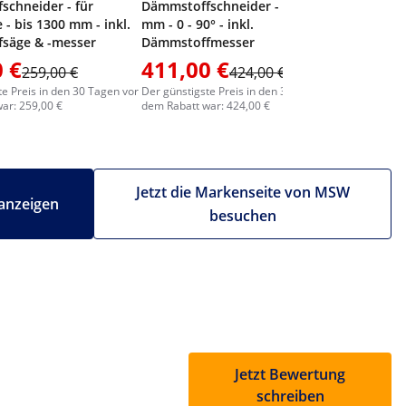
schneider - für
Dämmstoffschneider - bis 1500
 - bis 1300 mm - inkl.
mm - 0 - 90° - inkl.
säge & -messer
Dämmstoffmesser
 €
411,00 €
1.169
259,00 €
424,00 €
te Preis in den 30 Tagen vor
Der günstigste Preis in den 30 Tagen vor
Der günstig
ar: 259,00 €
dem Rabatt war: 424,00 €
dem Rabatt
Jetzt die Markenseite von MSW
anzeigen
besuchen
Jetzt Bewertung
schreiben