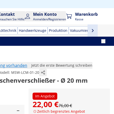
Kontakt
Mein Konto
Warenkorb
rauchen Sie Hilfe?
Anmelden/Registrieren
Kasse
Löttechnik
Handwerkzeuge
Produktion
Vakuumierer
Frequenzu
ung vorhanden
Jetzt die erste Bewertung schreiben
odell:
MSW-LCM-01-20
aschenverschließer - Ø 20 mm
Im Angebot
22,00 €
76,00 €
Zeitlich begrenztes Angebot