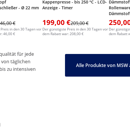
opf
Kappenpresse - bis 250 °C - LCD-
Dämmstoff
schließer - Ø 22 mm
Anzeige - Timer
Rollenware
Dämmstoff
199,00 €
250,00
46,00 €
209,00 €
 Preis in den 30 Tagen vor
Der günstigste Preis in den 30 Tagen vor
Der günstigs
: 46,00 €
dem Rabatt war: 208,00 €
dem Rabatt w
ualität für jede
 von täglichen
Alle Produkte von MSW 
bis zu intensiven
n