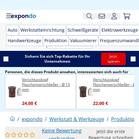
Auto
Werkstatteinrichtung
Schweißgeräte
Elektrowerkzeuge
Handwerkzeuge
Produktion
Vakuumierer
Frequenzumwandl
Sichern Sie sich Top-Rabatte für Ihr
Jetzt
Unternehmen
sparen
Personen, die dieses Produkt ansahen, interessierten sich auch für
Verschlusskopf
Verschlusskopf
Flaschenverschließer - Ø 13
Flaschenverschließer - Ø 
mm
mm
24,00 €
22,00 €
/
expondo
/
Werkstatt & Werkzeuge
/
Produktion
Keine Bewertung
Jetzt die erste
Bewertung schreiben
vorhanden