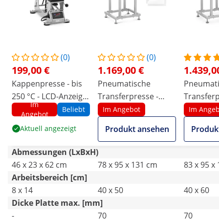
(0)
(0)
199,00 €
1.169,00 €
1.439,0
Kappenpresse - bis
Pneumatische
Pneumati
250 °C - LCD-Anzeige
Transferpresse -
Transferp
Im
- Timer
doppelt - 40 x 50 cm -
doppelt -
Beliebt
Im Angebot
Im Angeb
Angebot
mit Unterbau
mit Unte
Aktuell angezeigt
Produkt ansehen
Produk
Abmessungen (LxBxH)
46 x 23 x 62 cm
78 x 95 x 131 cm
83 x 95 x
Arbeitsbereich [cm]
8 x 14
40 x 50
40 x 60
Dicke Platte max. [mm]
-
70
70