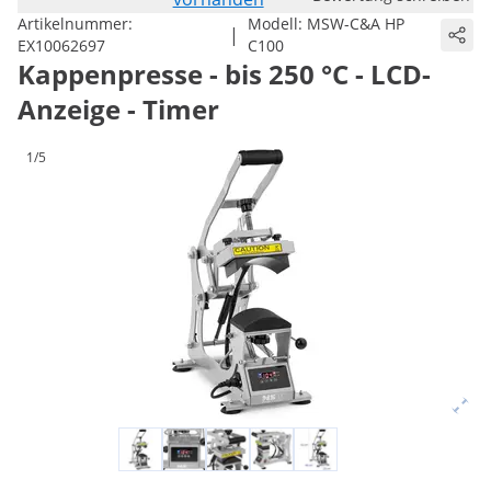
Artikelnummer:
Modell:
MSW-C&A HP
|
EX10062697
C100
Kappenpresse - bis 250 °C - LCD-
Anzeige - Timer
1/5