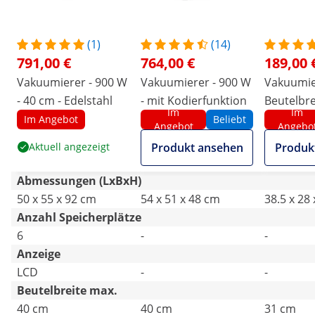
(1)
(14)
791,00 €
764,00 €
189,00 
Vakuumierer - 900 W
Vakuumierer - 900 W
Vakuumie
- 40 cm - Edelstahl
- mit Kodierfunktion
Beutelbre
Im
Im
Royal Cat
Im Angebot
Beliebt
Angebot
Angebo
l/min - 0.
Aktuell angezeigt
Produkt ansehen
Produk
Abmessungen (LxBxH)
50 x 55 x 92 cm
54 x 51 x 48 cm
38.5 x 28
Anzahl Speicherplätze
6
-
-
Anzeige
LCD
-
-
Beutelbreite max.
40 cm
40 cm
31 cm