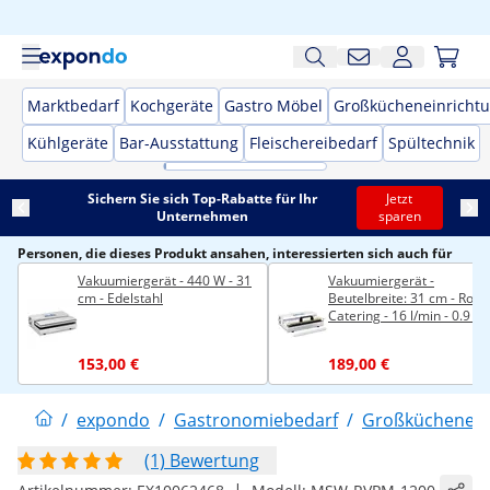
Marktbedarf
Kochgeräte
Gastro Möbel
Großkücheneinricht
Kühlgeräte
Bar-Ausstattung
Fleischereibedarf
Spültechnik
Sichern Sie sich Top-Rabatte für Ihr
Jetzt
Unternehmen
sparen
Personen, die dieses Produkt ansahen, interessierten sich auch für
Vakuumiergerät - 440 W - 31
Vakuumiergerät -
cm - Edelstahl
Beutelbreite: 31 cm - Roya
Catering - 16 l/min - 0.9 ba
153,00 €
189,00 €
/
expondo
/
Gastronomiebedarf
/
Großküchenein
(1) Bewertung