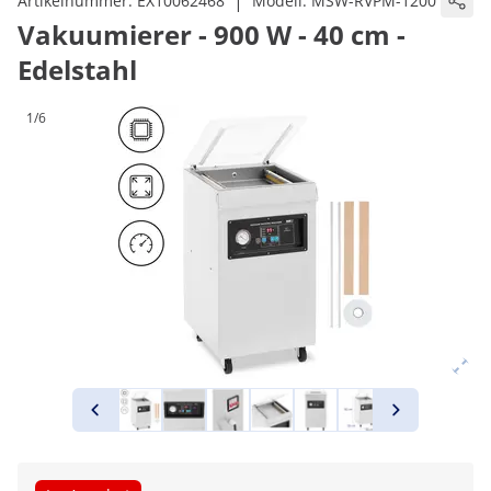
|
Artikelnummer:
EX10062468
Modell:
MSW-RVPM-1200
Vakuumierer - 900 W - 40 cm -
Edelstahl
1/6