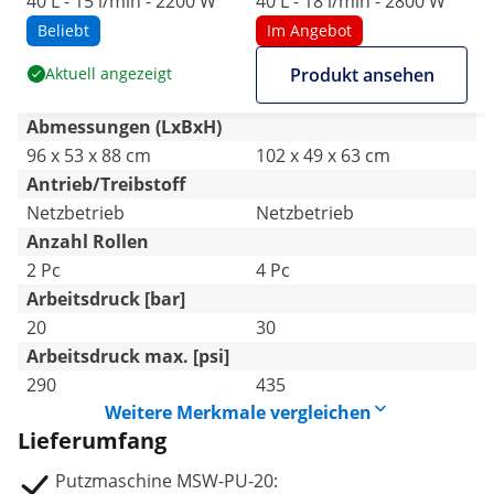
40 L - 15 l/min - 2200 W
40 L - 18 l/min - 2800 W
Beliebt
Im Angebot
Aktuell angezeigt
Produkt ansehen
Abmessungen (LxBxH)
96 x 53 x 88 cm
102 x 49 x 63 cm
Antrieb/Treibstoff
Netzbetrieb
Netzbetrieb
Anzahl Rollen
2 Pc
4 Pc
Arbeitsdruck [bar]
20
30
Arbeitsdruck max. [psi]
290
435
Weitere Merkmale vergleichen
Lieferumfang
Putzmaschine MSW-PU-20: