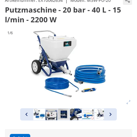
|
Artikelnummer:
EX10062634
Modell:
MSW-PU-20
Putzmaschine - 20 bar - 40 L - 15
l/min - 2200 W
1/6