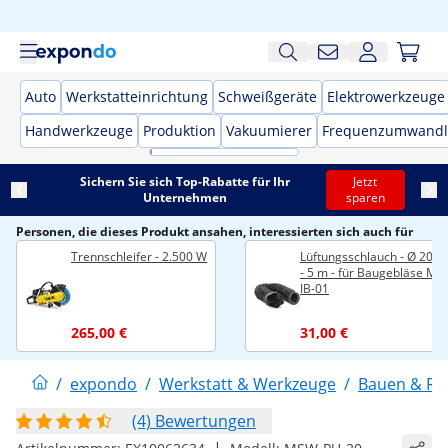
Auto
Werkstatteinrichtung
Schweißgeräte
Elektrowerkzeuge
Handwerkzeuge
Produktion
Vakuumierer
Frequenzumwandl
Sichern Sie sich Top-Rabatte für Ihr
Jetzt
Unternehmen
sparen
Personen, die dieses Produkt ansahen, interessierten sich auch für
Trennschleifer - 2.500 W
Lüftungsschlauch - Ø 200
- 5 m - für Baugebläse MS
IB-01
265,00 €
31,00 €
/
expondo
/
Werkstatt & Werkzeuge
/
Bauen & Re
(4) Bewertungen