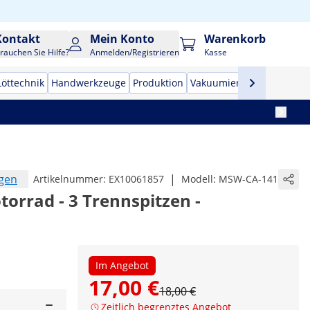
Kontakt
Mein Konto
Warenkorb
rauchen Sie Hilfe?
Anmelden/Registrieren
Kasse
Löttechnik
Handwerkzeuge
Produktion
Vakuumierer
Frequenzu
ngen
|
Artikelnummer:
EX10061857
Modell:
MSW-CA-141
orrad - 3 Trennspitzen -
Im Angebot
17,00 €
18,00 €
Zeitlich begrenztes Angebot