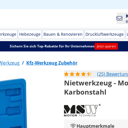
B
erkzeuge
Hebezeuge
Bauen & Renovieren
Druckluftwerkzeuge
Sichern Sie sich Top-Rabatte für Ihr Unternehmen
Jetzt sparen
-Werkzeug
/
Kfz-Werkzeug Zubehör
(25) Bewertu
Nietwerkzeug - Mot
Karbonstahl
Hauptmerkmale