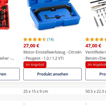
(14)
27,00 €
47,00 €
Motor-Einstellwerkzeug - Citroën
Ventilfeder
eher -
- Peugeot - 1.0 / 1.2 VTi
Benzin-/Die
- für
24 Ventilen
Im Angebot
Im Angebot
, Vans oder
hen
Produkt ansehen
Pro
25 x 15 x 9 cm
50.5 x 22.3 
-
-