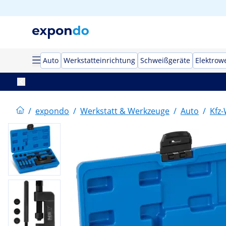
Auto
Werkstatteinrichtung
Schweißgeräte
Elektrow
/
expondo
/
Werkstatt & Werkzeuge
/
Auto
/
Kfz