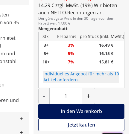
14,29 € zzgl. MwSt. (19%)
Wir bieten
auch NETTO-Rechnungen an.
isten
Der günstigste Preis in den 30 Tagen vor dem
en von 35
Rabatt war: 17,00 €
Mengenrabatt
Stk.
Ersparnis
pro Stück (inkl. MwSt.)
rnietet
3+
3%
16,49 €
l
tem und
5+
5%
16,15 €
onstahl
10+
7%
15,81 €
Individuelles Angebot für mehr als 10
Artikel anfordern
zen
Menge
-
+
eren und
In den Warenkorb
Jetzt kaufen