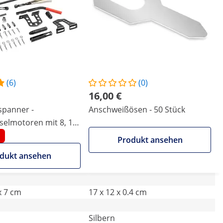
(6)
(0)
16,00 €
spanner -
Anschweißösen - 50 Stück
selmotoren mit 8, 16,
Produkt ansehen
dukt ansehen
x 7 cm
17 x 12 x 0.4 cm
Silbern