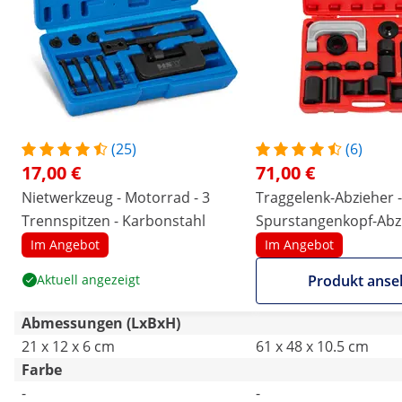
(25)
(6)
17,00 €
71,00 €
Nietwerkzeug - Motorrad - 3
Traggelenk-Abzieher -
Trennspitzen - Karbonstahl
Spurstangenkopf-Abzi
Kugelgelenk-Abzieher 
Im Angebot
Im Angebot
Transporter, Pickups
Aktuell angezeigt
Produkt anse
SUVs - 21-teilig
Abmessungen (LxBxH)
21 x 12 x 6 cm
61 x 48 x 10.5 cm
Farbe
-
-