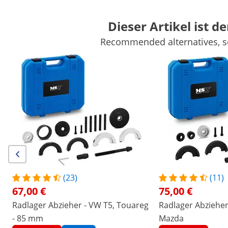
Dieser Artikel ist de
Recommended alternatives, se
Auto
Werkstatteinrichtung
Schweißgeräte
Elektrowerkzeuge
Handwerkzeuge
Produktion
Vakuumierer
Frequenzumwandl
Sichern Sie sich Top-Rabatte für Ihr
Jetzt
Unternehmen
sparen
/
expondo
/
Werkstatt & Werkzeuge
/
Auto
/
Kfz
(15) Bewertungen
|
Artikelnummer:
EX10061259
Modell:
MSW-SPS-15
Kugelgelenkabzieher - 9-teilig
(23)
(11)
67,00 €
75,00 €
1/5
Radlager Abzieher - VW T5, Touareg
Radlager Abzieher 
- 85 mm
Mazda