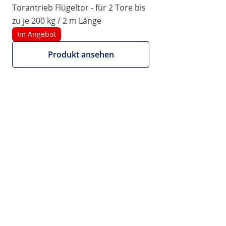
Torantrieb Flügeltor - für 2 Tore bis
zu je 200 kg / 2 m Länge
Im Angebot
Produkt ansehen
179,00 €
150,42 € zzgl. MwSt. (19%)
Wir bieten auch NETTO-
Rechnungen an.
Mengenrabatt
Stk.
Ersparnis
pro Stück (inkl. MwSt.)