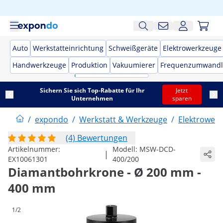
Auto
Werkstatteinrichtung
Schweißgeräte
Elektrowerkzeuge
Handwerkzeuge
Produktion
Vakuumierer
Frequenzumwandl
Sichern Sie sich Top-Rabatte für Ihr
Jetzt
Unternehmen
sparen
/
expondo
/
Werkstatt & Werkzeuge
/
Elektrower
(4) Bewertungen
Artikelnummer:
Modell:
MSW-DCD-
|
EX10061301
400/200
Diamantbohrkrone - Ø 200 mm -
400 mm
1/2