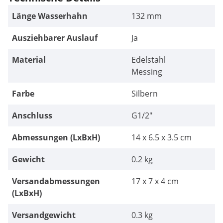
Länge Wasserhahn
132 mm
Ausziehbarer Auslauf
Ja
Material
Edelstahl
Messing
Farbe
Silbern
Anschluss
G1/2"
Abmessungen (LxBxH)
14 x 6.5 x 3.5 cm
Gewicht
0.2 kg
Versandabmessungen
17 x 7 x 4 cm
(LxBxH)
Versandgewicht
0.3 kg