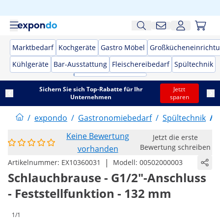
Marktbedarf
Kochgeräte
Gastro Möbel
Großkücheneinricht
Kühlgeräte
Bar-Ausstattung
Fleischereibedarf
Spültechnik
Sichern Sie sich Top-Rabatte für Ihr
Jetzt
Unternehmen
sparen
/
expondo
/
Gastronomiebedarf
/
Spültechnik
/
Keine Bewertung
Jetzt die erste
Bewertung schreiben
vorhanden
|
Artikelnummer:
EX10360031
Modell:
00502000003
Schlauchbrause - G1/2"-Anschluss
- Feststellfunktion - 132 mm
1/1