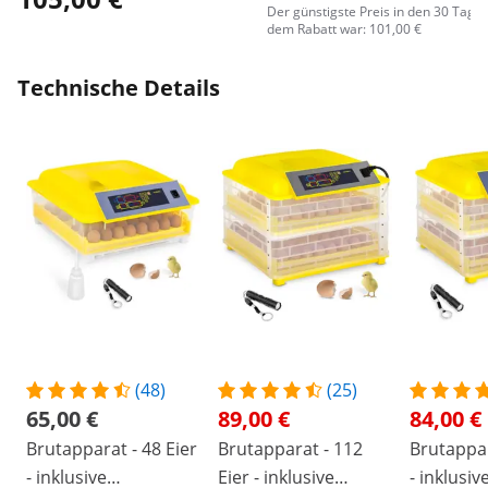
Der günstigste Preis in den 30 Tage
dem Rabatt war: 101,00 €
Technische Details
(48)
(25)
65,00 €
89,00 €
84,00 €
Brutapparat - 48 Eier
Brutapparat - 112
Brutappar
- inklusive
Eier - inklusive
- inklusiv