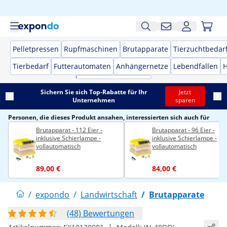
Pelletpressen
Rupfmaschinen
Brutapparate
Tierzuchtbedar
Tierbedarf
Futterautomaten
Anhängernetze
Lebendfallen
H
Sichern Sie sich Top-Rabatte für Ihr
Jetzt
Unternehmen
sparen
Personen, die dieses Produkt ansahen, interessierten sich auch für
Brutapparat - 112 Eier -
Brutapparat - 96 Eier -
inklusive Schierlampe -
inklusive Schierlampe -
vollautomatisch
vollautomatisch
89,00 €
84,00 €
/
expondo
/
Landwirtschaft
/
Brutapparate
(48) Bewertungen