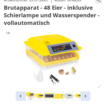
|
Artikelnummer:
EX10130001
Modell:
IN-48DDI
Brutapparat - 48 Eier - inklusive
Schierlampe und Wasserspender -
vollautomatisch
1/6