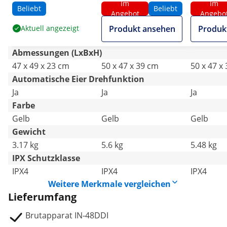
Im
Im
Schierlampe und
Schierlampe -
Schierlam
Beliebt
Beliebt
Angebot
Angebo
Wasserspender -
vollautomatisch
vollauto
Aktuell angezeigt
Produkt ansehen
Produk
vollautomatisch
Abmessungen (LxBxH)
47 x 49 x 23 cm
50 x 47 x 39 cm
50 x 47 x
Automatische Eier Drehfunktion
Ja
Ja
Ja
Farbe
Gelb
Gelb
Gelb
Gewicht
3.17 kg
5.6 kg
5.48 kg
IPX Schutzklasse
IPX4
IPX4
IPX4
Weitere Merkmale vergleichen
Lieferumfang
Brutapparat IN-48DDI