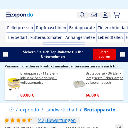
Pelletpressen
Rupfmaschinen
Brutapparate
Tierzuchtbedar
Tierbedarf
Futterautomaten
Anhängernetze
Lebendfallen
H
Sichern Sie sich Top-Rabatte für Ihr
Jetzt
Unternehmen
sparen
Personen, die dieses Produkt ansahen, interessierten sich auch für
Brutapparat - 112 Eier -
Brutapparat - 36 Eier -
inklusive Schierlampe -
integrierte Schierlampe -
vollautomatisch
vollautomatisch
89,00 €
66,00 €
/
expondo
/
Landwirtschaft
/
Brutapparate
(42) Bewertungen