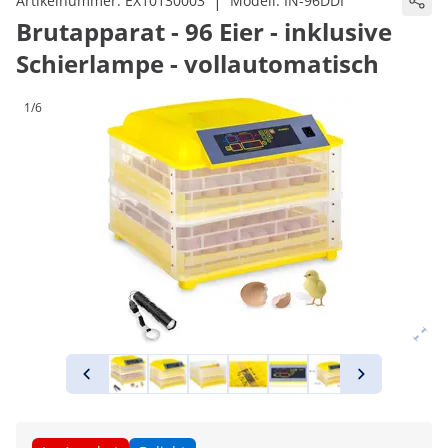
|
Artikelnummer:
EX10130003
Modell:
IN-96DDI
Brutapparat - 96 Eier - inklusive
Schierlampe - vollautomatisch
1/6