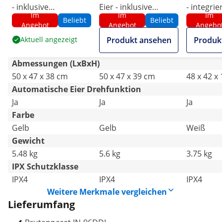
- inklusive
Eier - inklusive
- integrie
Im
Im
Im
Schierlampe -
Schierlampe -
Schierlam
Beliebt
Beliebt
Angebot
Angebot
Angebo
vollautomatisch
vollautomatisch
vollauto
Aktuell angezeigt
Produkt ansehen
Produk
Abmessungen (LxBxH)
50 x 47 x 38 cm
50 x 47 x 39 cm
48 x 42 x
Automatische Eier Drehfunktion
Ja
Ja
Ja
Farbe
Gelb
Gelb
Weiß
Gewicht
5.48 kg
5.6 kg
3.75 kg
IPX Schutzklasse
IPX4
IPX4
IPX4
Weitere Merkmale vergleichen
Lieferumfang