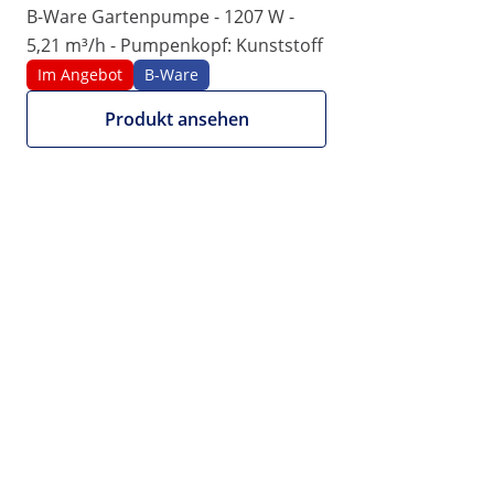
B-Ware Gartenpumpe - 1207 W -
5,21 m³/h - Pumpenkopf: Kunststoff
Im Angebot
B-Ware
Produkt ansehen
149,00 €
125,21 € zzgl. MwSt. (19%)
Wir bieten auch NETTO-
Rechnungen an.
Mengenrabatt
Stk.
Ersparnis
pro Stück (inkl. MwSt.)