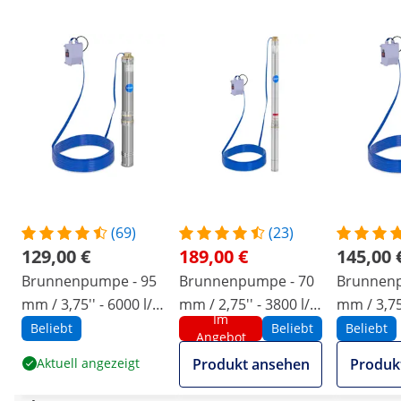
(69)
(23)
129,00 €
189,00 €
145,00 
Brunnenpumpe - 95
Brunnenpumpe - 70
Brunnenp
mm / 3,75'' - 6000 l/h
mm / 2,75'' - 3800 l/h
mm / 3,75
Im
- 750 W - 20 m Kabel
- 750 W - 50 m Kabel
l/h - 110
Beliebt
Beliebt
Beliebt
Angebot
/ 72 m Förderhöhe -
/ 85 m Förderhöhe -
Kabel / 5
Aktuell angezeigt
Produkt ansehen
Produk
Edelstahl
Edelstahl
Förderhö
Edelstahl