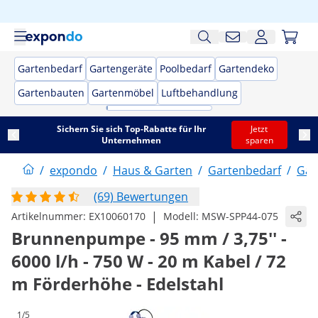
Gartenbedarf
Gartengeräte
Poolbedarf
Gartendeko
Gartenbauten
Gartenmöbel
Luftbehandlung
Sichern Sie sich Top-Rabatte für Ihr
Jetzt
Unternehmen
sparen
/
expondo
/
Haus & Garten
/
Gartenbedarf
/
Gar
(69) Bewertungen
|
Artikelnummer:
EX10060170
Modell:
MSW-SPP44-075
Brunnenpumpe - 95 mm / 3,75'' -
6000 l/h - 750 W - 20 m Kabel / 72
m Förderhöhe - Edelstahl
1/5