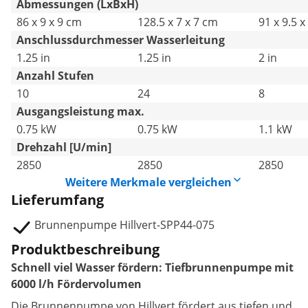
Abmessungen (LxBxH)
86 x 9 x 9 cm
128.5 x 7 x 7 cm
91 x 9.5 x
Anschlussdurchmesser Wasserleitung
1.25 in
1.25 in
2 in
Anzahl Stufen
10
24
8
Ausgangsleistung max.
0.75 kW
0.75 kW
1.1 kW
Drehzahl [U/min]
2850
2850
2850
Weitere Merkmale vergleichen
Lieferumfang
Brunnenpumpe Hillvert-SPP44-075
Produktbeschreibung
Schnell viel Wasser fördern: Tiefbrunnenpumpe mit
6000 l/h Fördervolumen
Die Brunnenpumpe von Hillvert fördert aus tiefen und