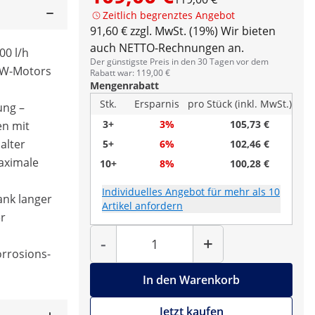
Zeitlich begrenztes Angebot
91,60 € zzgl. MwSt. (19%)
Wir bieten
auch NETTO-Rechnungen an.
00 l/h
Der günstigste Preis in den 30 Tagen vor dem
-W-Motors
Rabatt war: 119,00 €
Mengenrabatt
Stk.
Ersparnis
pro Stück (inkl. MwSt.)
ung –
3+
3%
105,73 €
en mit
alter
5+
6%
102,46 €
aximale
10+
8%
100,28 €
Individuelles Angebot für mehr als 10
dank langer
Artikel anfordern
r
Menge
-
+
orrosions-
In den Warenkorb
Jetzt kaufen