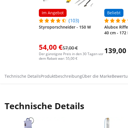
Im Angebot
Beliebt
(103)
Styroporschneider - 150 W
Alubox Riffe
40 cm - 172 
54,00 €
57,00 €
139,00
Der günstigste Preis in den 30 Tagen vor
dem Rabatt war: 55,00 €
Technische Details
Produktbeschreibung
Über die Marke
Bewertu
Technische Details