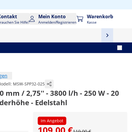
Kontakt
Mein Konto
Warenkorb
rauchen Sie Hilfe?
Anmelden/Registrieren
Kasse
ngen
odell:
MSW-SPP32-025
mm / 2,75'' - 3800 l/h - 250 W - 20
derhöhe - Edelstahl
Im Angebot
109,00 €
119,00 €