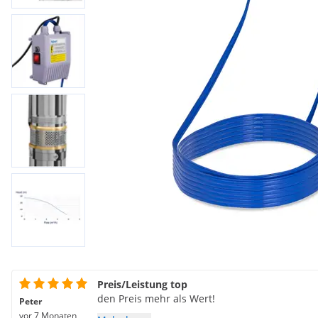
Preis/Leistung top
den Preis mehr als Wert!
Peter
vor 7 Monaten