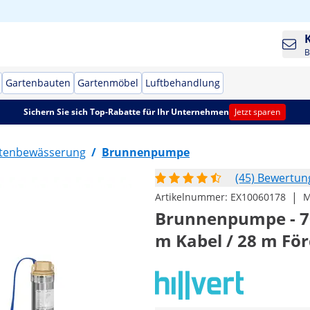
B
Gartenbauten
Gartenmöbel
Luftbehandlung
Sichern Sie sich Top-Rabatte für Ihr Unternehmen
Jetzt sparen
tenbewässerung
/
Brunnenpumpe
(45) Bewertu
|
Artikelnummer:
EX10060178
M
Brunnenpumpe - 70 
m Kabel / 28 m För