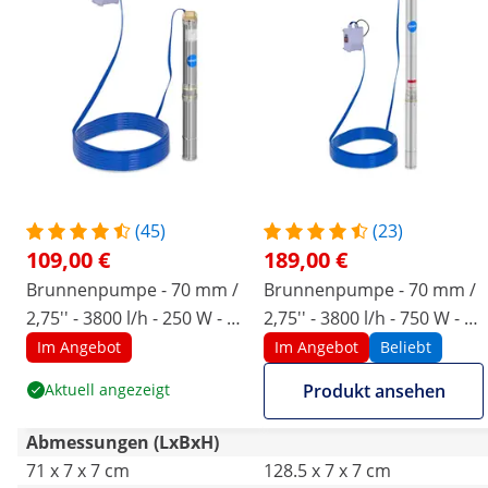
(45)
(23)
109,00 €
189,00 €
Brunnenpumpe - 70 mm /
Brunnenpumpe - 70 mm /
2,75'' - 3800 l/h - 250 W - 20
2,75'' - 3800 l/h - 750 W - 50
m Kabel / 28 m
m Kabel / 85 m
Im Angebot
Im Angebot
Beliebt
Förderhöhe - Edelstahl
Förderhöhe - Edelstahl
Aktuell angezeigt
Produkt ansehen
Abmessungen (LxBxH)
71 x 7 x 7 cm
128.5 x 7 x 7 cm