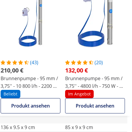
(43)
(20)
210,00 €
132,00 €
Brunnenpumpe - 95 mm /
Brunnenpumpe - 95 mm /
3,75'' - 10 800 l/h - 2200 W -
3,75'' - 4800 l/h - 750 W - 20
20 m Kabel / 96 m
m Kabel / 91 m
Beliebt
Im Angebot
Förderhöhe - Edelstahl
Förderhöhe - Edelstahl
Produkt ansehen
Produkt ansehen
136 x 9.5 x 9 cm
85 x 9 x 9 cm