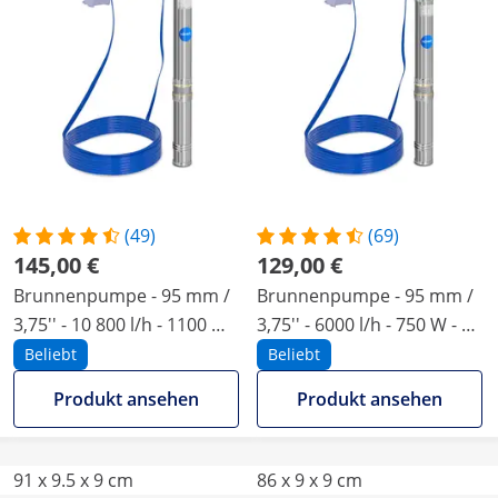
(49)
(69)
145,00 €
129,00 €
Brunnenpumpe - 95 mm /
Brunnenpumpe - 95 mm /
3,75'' - 10 800 l/h - 1100 W -
3,75'' - 6000 l/h - 750 W - 20
20 m Kabel / 54 m
m Kabel / 72 m
Beliebt
Beliebt
Förderhöhe - Edelstahl
Förderhöhe - Edelstahl
Produkt ansehen
Produkt ansehen
91 x 9.5 x 9 cm
86 x 9 x 9 cm