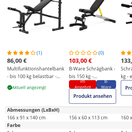
(1)
(0)
86,00 €
103,00 €
133
Multifunktionshantelbank
B-Ware Schrägbank -
Schr
- bis 100 kg belastbar -
bis 150 kg -
kg - 
Im
B-
verstellbar - 180 - 152°
einstellbar - 80 - 180°
180°
Angebot
Ware
Aktuell angezeigt
Pr
Neigung
Neigung - klappbar
Produkt ansehen
Abmessungen (LxBxH)
166 x 91 x 140 cm
156 x 60 x 113 cm
160 
Farbe