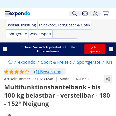
Bootsausrüstung
Teleskope, Ferngläser & Optik
Sportgeräte
Wassersport
Sichern Sie sich Top-Rabatte für Ihr
Jetzt
Unternehmen
sparen
/
expondo
/
Sport & Freizeit
/
Sportgeräte
/
Kraft
(1) Bewertung
|
Artikelnummer:
EX10230248
Modell:
GR-TB 52
Multifunktionshantelbank - bis
100 kg belastbar - verstellbar - 180
- 152° Neigung
1/6