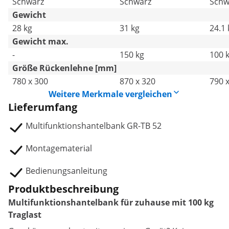
Schwarz
Schwarz
Schw
Gewicht
28 kg
31 kg
24.1 
Gewicht max.
-
150 kg
100 
Größe Rückenlehne [mm]
780 x 300
870 x 320
790 
Weitere Merkmale vergleichen
Lieferumfang
Multifunktionshantelbank GR-TB 52
Montagematerial
Bedienungsanleitung
Produktbeschreibung
Multifunktionshantelbank für zuhause mit 100 kg
Traglast