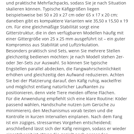
und praktische Mehrfachpacks, sodass Sie je nach Situation
skalieren können. Typische Käfiggrößen liegen
beispielsweise bei 50 x 20 x 27 cm oder 65 x 17 x 20 cm;
daneben gibt es kompaktere Varianten wie 35,50 x 15,50 x 19
cm. Für eine gleichmäßige Stabilität sorgt eine
Gitterstruktur, die in den verfügbaren Modellen häufig mit
einer Gittergröße von 25 x 25 mm ausgeführt ist – ein guter
Kompromiss aus Stabilität und Luftzirkulation.
Besonders praktisch sind Sets, wenn Sie mehrere Stellen
gleichzeitig bedienen möchten: Je nach Modell stehen 2er-
oder 3er-Sets zur Auswahl. So können Sie typische
Engstellen parallel abdecken, die Fangwahrscheinlichkeit
erhöhen und gleichzeitig den Aufwand reduzieren. Achten
Sie bei der Platzierung darauf, den Käfig ruhig, wackelfrei
und möglichst entlang natürlicher Laufkanten zu
positionieren, denn viele Tiere meiden offene Flächen.
Für die Anwendung empfiehlt sich eine klare Routine: Köder
passend wählen, Handschuhe nutzen (um Gerüche zu
minimieren), den Mechanismus vorab testen und die
Kontrolle in kurzen Intervallen einplanen. Nach dem Fang
ist ein zügiges, stressarmes Vorgehen entscheidend;
anschließend lässt sich der Käfig reinigen, sodass er wieder