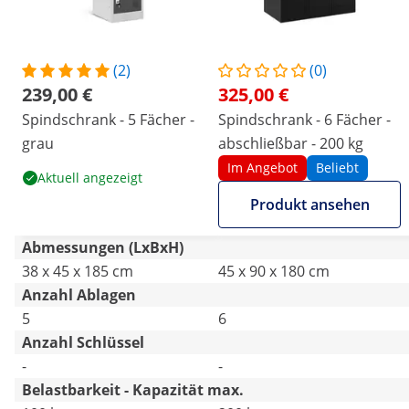
(2)
(0)
239,00 €
325,00 €
Spindschrank - 5 Fächer -
Spindschrank - 6 Fächer -
grau
abschließbar - 200 kg
Im Angebot
Beliebt
Aktuell angezeigt
Produkt ansehen
Abmessungen (LxBxH)
38 x 45 x 185 cm
45 x 90 x 180 cm
Anzahl Ablagen
5
6
Anzahl Schlüssel
-
-
Belastbarkeit - Kapazität max.