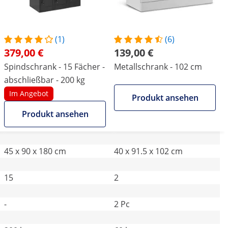
(1)
(6)
379,00 €
139,00 €
Spindschrank - 15 Fächer -
Metallschrank - 102 cm
abschließbar - 200 kg
Im Angebot
Produkt ansehen
Produkt ansehen
45 x 90 x 180 cm
40 x 91.5 x 102 cm
15
2
-
2 Pc