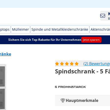
B
aptops
Mülleimer
Spinde und Metallkleiderschränke
Aktenschrä
Sichern Sie sich Top-Rabatte für Ihr Unternehmen
Jetzt sparen
hränke
(2) Bewertung
Spindschrank - 5 F
Hauptmerkmale