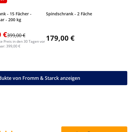
nk - 15 Fächer -
Spindschrank - 2 Fächer - grau
ar - 200 kg
 €
399,00 €
179,00 €
305,0
te Preis in den 30 Tagen vor
ar: 399,00 €
odukte von Fromm & Starck anzeigen