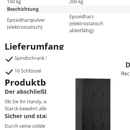
100 kg
200 kg
Beschichtung
Epoxidharz
Epoxidharzpulver
(elektrostatisch
(elektrostatisch)
ableitfähig)
Lieferumfang
Spindschrank STAR_MCAB_08
D
10 Schlüssel
Rec
Produktbeschreibung
Der abschließbare Metallschrank für Büro
Ob Sie Ihr Handy, wichtige Akten, Ihren Geldbeutel ode
Starck bewahrt alles hinter robusten Stahltüren auf. Du
Sicher und stabil – der Schließfachschran
Durch seine solide Konstruktion und die fünf mit Dreipu