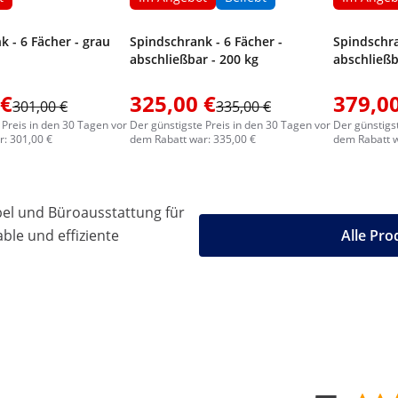
 - 6 Fächer - grau
Spindschrank - 6 Fächer -
Spindschra
abschließbar - 200 kg
abschließb
 €
325,00 €
379,00
301,00 €
335,00 €
 Preis in den 30 Tagen vor
Der günstigste Preis in den 30 Tagen vor
Der günstigs
: 301,00 €
dem Rabatt war: 335,00 €
dem Rabatt w
l und Büroausstattung für
le und effiziente
Alle Pr