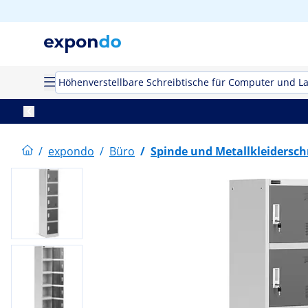
Höhenverstellbare Schreibtische für Computer und L
/
expondo
/
Büro
/
Spinde und Metallkleidersc