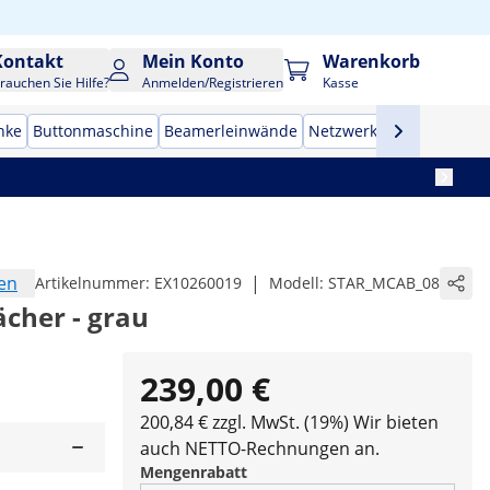
Kontakt
Mein Konto
Warenkorb
rauchen Sie Hilfe?
Anmelden/Registrieren
Kasse
nke
Buttonmaschine
Beamerleinwände
Netzwerkschränke
Tres
en
|
Artikelnummer:
EX10260019
Modell:
STAR_MCAB_08
ächer - grau
239,00 €
200,84 € zzgl. MwSt. (19%)
Wir bieten
auch NETTO-Rechnungen an.
Mengenrabatt