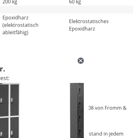
200 kg
60 kg
Epoxidharz
Elektrostatisches
(elektrostatisch
Epoxidharz
ableitfähig)
r.
est:
– der geräumige Metallspind STAR_MCAB_08 von Fromm &
ieur und jeder Büroeinrichtung.
 ein unentbehrlicher Einrichtungsgegenstand in jedem