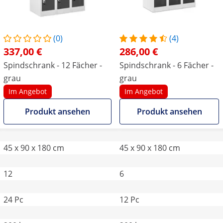
(0)
(4)
337,00 €
286,00 €
Spindschrank - 12 Fächer -
Spindschrank - 6 Fächer -
grau
grau
Im Angebot
Im Angebot
Produkt ansehen
Produkt ansehen
45 x 90 x 180 cm
45 x 90 x 180 cm
12
6
24 Pc
12 Pc