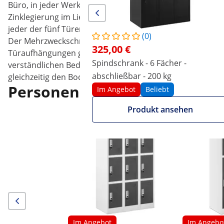
Büro, in jeder Werkstatt und in jeder Bibliothek. Die fünf
Zinklegierung im Lieferumfang enthalten, um den Inhalt d
jeder der fünf Türen eignet sich dieser Schrank auch per
(0)
Der Mehrzweckschrank aus Stahl ist mit widerstandsfähig
325,00 €
Türaufhängungen garantieren zusätzliche Sicherheit und 
Spindschrank - 6 Fächer -
verständlichen Bedienungsanleitung lässt sich der Meta
abschließbar - 200 kg
gleichzeitig den Boden vor Kratzern und anderen Beschä
Personen, die dieses Produkt
Im Angebot
Beliebt
Produkt ansehen
Im Angebot
Im Angebo