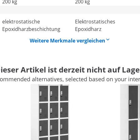
200 kg
200 kg
elektrostatische
Elektrostatisches
Epoxidharzbeschichtung
Epoxidharz
Weitere Merkmale vergleichen
ieser Artikel ist derzeit nicht auf Lage
ommended alternatives, selected based on your inter
, Schule oder Schwimmbad
r andere persönliche Wertsachen sicher verstauen wollen 
rch das dezente Grau passt der Spindschrank zu jedem Inter
k aus dem Industriebedarf von Fromm & Starck
nkt-Zylinderschlössern abschließbaren Fächer ist der Spind