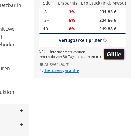
Stk.
Ersparnis
pro Stück (inkl. MwSt.)
setzbar in
3+
3%
231,83 €
5+
6%
224,66 €
it zwei
10+
8%
219,88 €
ch
Verfügbarkeit prüfen
geböden
NEU: Unternehmen können
innerhalb von 30 Tagen bezahlen mit
Ausverkauft
Türen
Tiefpreisgarantie
ruktion