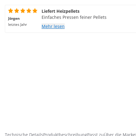
Liefert Heizpellets
Einfaches Pressen feiner Pellets
Jörgen
letztes Jahr
Mehr lesen
Technische Details
Produktbeschreibung
Passt zu
Über die Marke