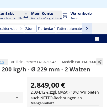
Kontakt
Mein Konto
Warenkorb
rauchen Sie Hilfe?
Anmelden/Registrieren
Kasse
raktorzubehör
Zäune
Tierbedarf
Futterautomaten
Anhängerne
en
|
Artikelnummer:
EX10280042
Modell:
WIE-PM-2000
. 200 kg/h - Ø 229 mm - 2 Walzen
2.849,00 €
2.394,12 € zzgl. MwSt. (19%)
Wir bieten
auch NETTO-Rechnungen an.
Mengenrabatt