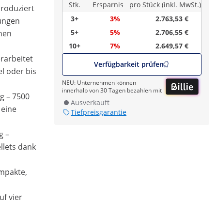
Stk.
Ersparnis
pro Stück (inkl. MwSt.)
produziert
3+
3%
2.763,53 €
Düngen
5+
5%
2.706,55 €
hen
10+
7%
2.649,57 €
erarbeitet
Verfügbarkeit prüfen
el oder bis
NEU: Unternehmen können
innerhalb von 30 Tagen bezahlen mit
g – 7500
Ausverkauft
 eine
Tiefpreisgarantie
g –
llets dank
ompakte,
f vier