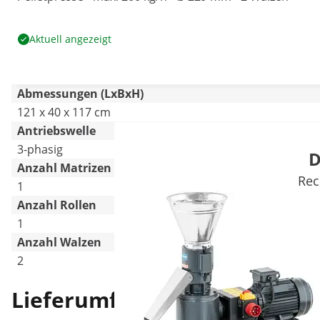
Aktuell angezeigt
Abmessungen (LxBxH)
121 x 40 x 117 cm
Antriebswelle
3-phasig
D
Anzahl Matrizen
Rec
1
Anzahl Rollen
1
Anzahl Walzen
2
Lieferumfang