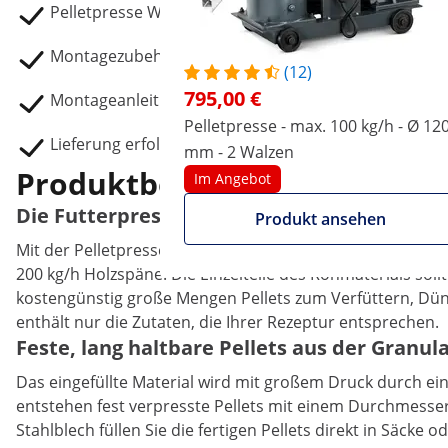
Pelletpresse WIE-PM-2000
Montagezubehör
(12)
795,00 €
Montageanleitung
Pelletpresse - max. 100 kg/h - Ø 12
Lieferung erfolgt OHNE Netzstecker.
mm - 2 Walzen
Produktbeschreibung
Im Angebot
Die Futterpresse für große Mengen Futterst
Produkt ansehen
Mit der Pelletpresse von Wiesenfield produzieren Sie bis 
200 kg/h Holzspäne. Die Einzelteile des Rohmaterials sollt
kostengünstig große Mengen Pellets zum Verfüttern, Dün
enthält nur die Zutaten, die Ihrer Rezeptur entsprechen.
Feste, lang haltbare Pellets aus der Granul
Das eingefüllte Material wird mit großem Druck durch ei
entstehen fest verpresste Pellets mit einem Durchmesser
Stahlblech füllen Sie die fertigen Pellets direkt in Säcke 