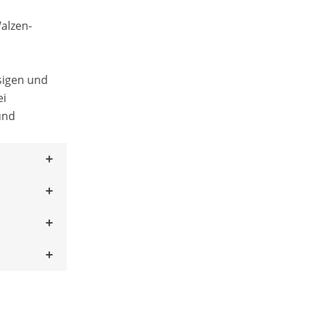
Walzen-
sigen und
ei
und