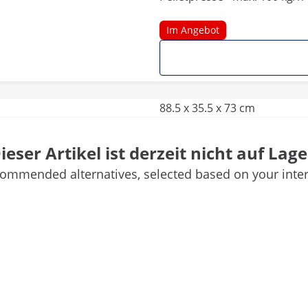
Im Angebot
88.5 x 35.5 x 73 cm
3-phasig
ieser Artikel ist derzeit nicht auf Lage
ommended alternatives, selected based on your inter
1
1
2
Weitere Merkmale vergleichen