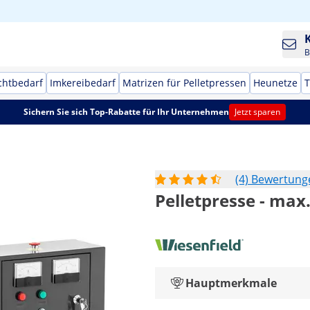
B
chtbedarf
Imkereibedarf
Matrizen für Pelletpressen
Heunetze
T
Sichern Sie sich Top-Rabatte für Ihr Unternehmen
Jetzt sparen
(4) Bewertung
Pelletpresse - max
Hauptmerkmale