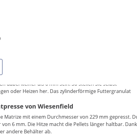
0
icks in kurzer Zeit
zu 200 kg Futtersticks pro Stunde oder verarbeiten bis zu
en dabei kleiner als 6 mm sein. So stellen Sie selbst
gen oder Heizen her. Das zylinderförmige Futtergranulat
atpresse von Wiesenfield
ne Matrize mit einem Durchmesser von 229 mm gepresst. Dur
 von 6 mm. Die Hitze macht die Pellets länger haltbar. Dan
oder andere Behälter ab.